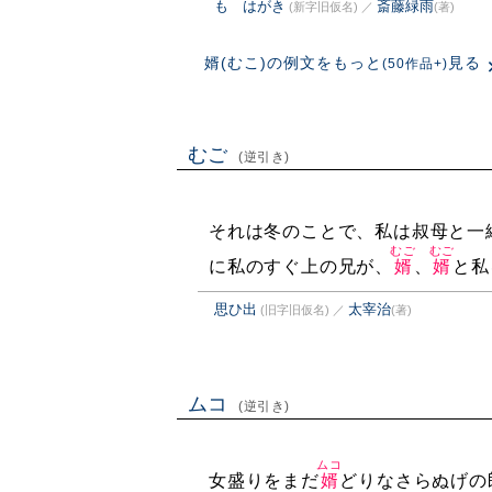
もゝはがき
斎藤緑雨
(新字旧仮名)
／
(著)
婿(むこ)の例文をもっと
見る
(50作品+)
むご
(逆引き)
それは冬のことで、私は叔母と一
むご
むご
に私のすぐ上の兄が、
婿
、
婿
と私
思ひ出
太宰治
(旧字旧仮名)
／
(著)
ムコ
(逆引き)
ムコ
女盛りをまだ
婿
どりなさらぬげの