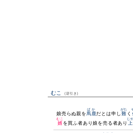
むこ
(逆引き)
ばか
がた
娘売らぬ親を
馬鹿
だとは申し
難
く
むこ
じ
婿
を買ふ者あり娘を売る者あり