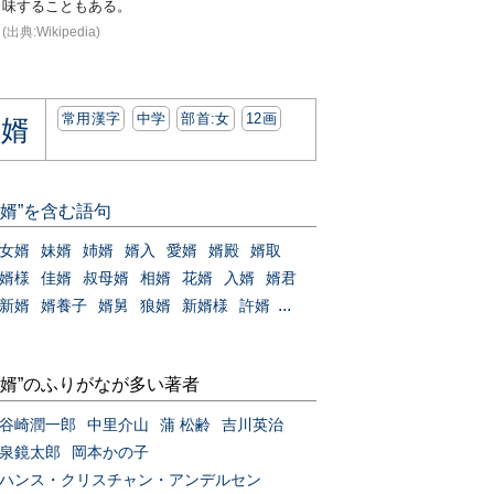
味することもある。
(出典:Wikipedia)
常用漢字
中学
部首:⼥
12画
婿
“婿”を含む語句
女婿
妹婿
姉婿
婿入
愛婿
婿殿
婿取
婿様
佳婿
叔母婿
相婿
花婿
入婿
婿君
...
新婿
婿養子
婿舅
狼婿
新婿様
許婿
“婿”のふりがなが多い著者
谷崎潤一郎
中里介山
蒲 松齢
吉川英治
泉鏡太郎
岡本かの子
ハンス・クリスチャン・アンデルセン