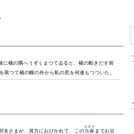
緒に橇の隅へうずくまつてゐると、橇の動きだす前
を罵つて橇の幌の外から私の尻を何邊もつついた。
タギマ
郎女さまが、其力におびかれて、この
当麻
までお出