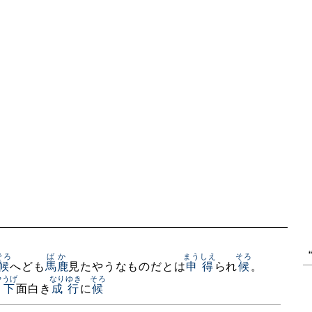
そろ
ばか
まうしえ
そろ
候
へども
馬鹿
見たやうなものだとは
申得
られ
候
。
やうげ
なりゆき
そろ
上下
面白き
成行
に
候