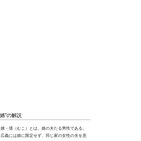
“婿”の解説
婿・壻（むこ）とは、娘の夫たる男性である。
広義には娘に限定せず、同じ家の女性の夫を意