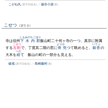
こがね丸
巌谷小波
(新字旧仮名)
／
(著)
こせつ
(逆引き)
しもみのちごほり
寺は信州
下水内郡
飯山町二十何ヶ寺の一つ、真宗に附属
こせつ
よりかゝ
いてふ
する
古刹
で、丁度其二階の窓に
倚凭
つて眺めると、
銀杏
の
へだ
大木を
経
てゝ飯山の町の一部分も見える。
破戒
島崎藤村
(新字旧仮名)
／
(著)