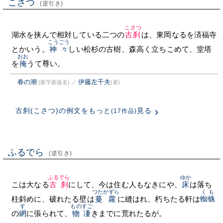
こさつ
(逆引き)
こさつ
湖水を挟んで相対している二つの
古刹
は、東岡なるを済福寺
こうごう
とかいう。
神々
しい松杉の古樹、森高く立ちこめて、堂塔
おお
を
掩
うて尊い。
春の潮
伊藤左千夫
(新字新仮名)
／
(著)
古刹(こさつ)の例文をもっと
見る
(17作品)
ふるでら
(逆引き)
ふるでら
ゆか
こは大なる
古刹
にして、今は住む人もなきにや、
床
は落ち
つたかずら
くも
柱斜めに、破れたる壁は
蔓蘿
に縫はれ、朽ちたる軒は
蜘蛛
す
ものすご
の
網
に張られて、
物凄
きまでに荒れたるが。