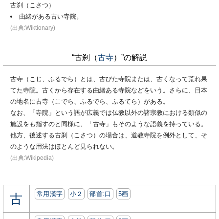
古刹（こさつ）
由緒がある古い寺院。
(出典:Wiktionary)
“古刹（
古寺
）”の解説
古寺（こじ、ふるでら）とは、古びた寺院または、古くなって荒れ果
てた寺院。古くから存在する由緒ある寺院などをいう。さらに、日本
の地名に古寺（こでら、ふるでら、ふるてら）がある。
なお、「寺院」という語が広義では仏教以外の諸宗教における類似の
施設をも指すのと同様に、「古寺」もそのような語義を持っている。
他方、後述する古刹（こさつ）の場合は、道教寺院を例外として、そ
のような用法はほとんど見られない。
(出典:Wikipedia)
常用漢字
小２
部首:⼝
5画
古