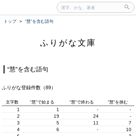
トップ
>
“慧”を含む語句
ふりがな文庫
“慧”を含む語句
ふりがな登録件数（89）
文字数
“慧”で始まる
“慧”で終わる
“慧”を挟む
1
1
-
-
2
19
24
-
3
5
11
7
4
6
-
10