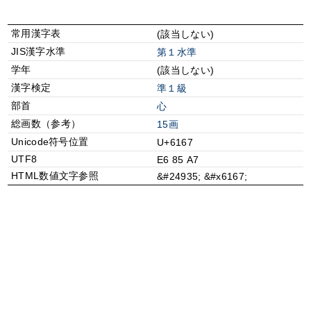
常用漢字表
(該当しない)
JIS漢字水準
第１水準
学年
(該当しない)
漢字検定
準１級
部首
⼼
総画数（参考）
15画
Unicode符号位置
U+6167
UTF8
E6 85 A7
HTML数値文字参照
&#24935; &#x6167;