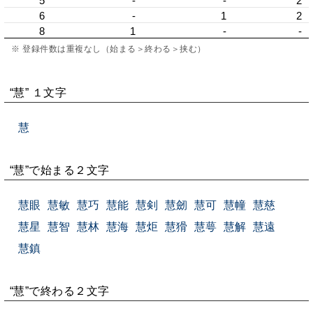
5
-
-
2
6
-
1
2
8
1
-
-
※ 登録件数は重複なし（始まる＞終わる＞挟む）
“慧” １文字
慧
“慧”で始まる２文字
慧眼
慧敏
慧巧
慧能
慧剣
慧劒
慧可
慧幢
慧慈
慧星
慧智
慧林
慧海
慧炬
慧猾
慧萼
慧解
慧遠
慧鎮
“慧”で終わる２文字