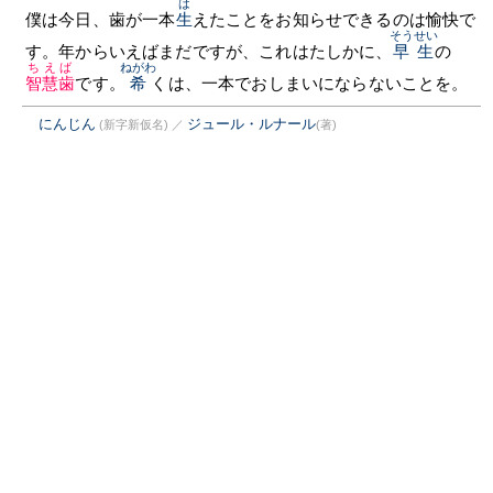
は
僕は今日、歯が一本
生
えたことをお知らせできるのは愉快で
そうせい
す。年からいえばまだですが、これはたしかに、
早生
の
ちえば
ねがわ
智慧歯
です。
希
くは、一本でおしまいにならないことを。
にんじん
ジュール・ルナール
(新字新仮名)
／
(著)