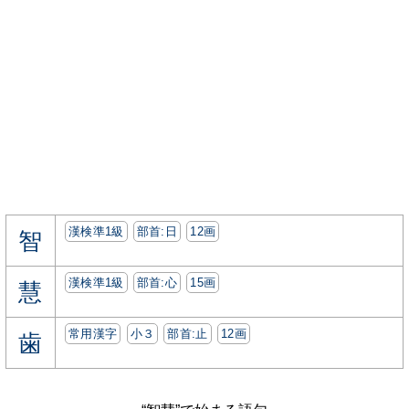
漢検準1級
部首:⽇
12画
智
漢検準1級
部首:⼼
15画
慧
常用漢字
小３
部首:⽌
12画
歯