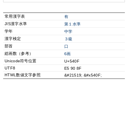
常用漢字表
有
JIS漢字水準
第１水準
学年
中学
漢字検定
３級
部首
⼝
総画数（参考）
6画
Unicode符号位置
U+540F
UTF8
E5 90 8F
HTML数値文字参照
&#21519; &#x540F;