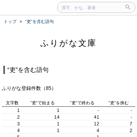
トップ
>
“吏”を含む語句
ふりがな文庫
“吏”を含む語句
ふりがな登録件数（85）
文字数
“吏”で始まる
“吏”で終わる
“吏”を挟む
1
1
-
-
2
14
41
-
3
1
12
7
4
1
4
2