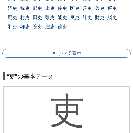
汚吏
税吏
郡吏
上吏
侫吏
医吏
善吏
姦吏
巡吏
廃吏
村吏
田吏
県吏
能吏
良吏
計吏
財吏
賤吏
邪吏
郷吏
院吏
雇吏
鞠吏
▼ すべて表示
“吏”の基本データ
吏