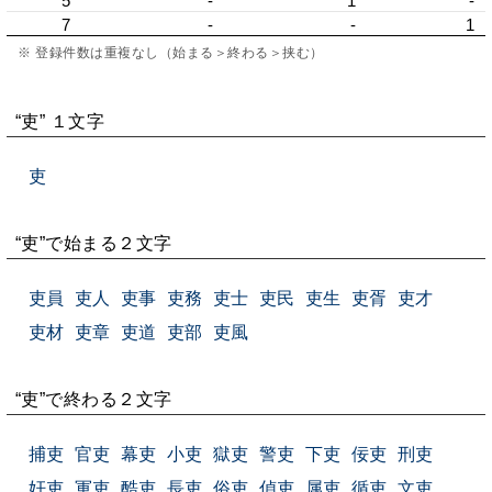
5
-
1
-
7
-
-
1
※ 登録件数は重複なし（始まる＞終わる＞挟む）
“吏” １文字
吏
“吏”で始まる２文字
吏員
吏人
吏事
吏務
吏士
吏民
吏生
吏胥
吏才
吏材
吏章
吏道
吏部
吏風
“吏”で終わる２文字
捕吏
官吏
幕吏
小吏
獄吏
警吏
下吏
佞吏
刑吏
奸吏
軍吏
酷吏
長吏
俗吏
偵吏
属吏
循吏
文吏