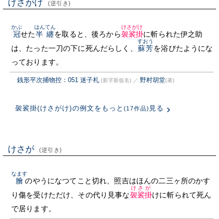
けさがけ
(逆引き)
かぶ
はんてん
けさがけ
冠
せた
半纏
を取ると、後ろから
袈裟掛
に斬られた伊之助
すおう
は、たった一刀の下に死んだらしく、
蘇芳
を浴びたようにな
っております。
銭形平次捕物控：051 迷子札
野村胡堂
(新字新仮名)
／
(著)
袈裟掛(けさがけ)の例文をもっと
見る
(17作品)
けさが
(逆引き)
なます
膾
のやうになつてこと切れ、照吉はほんの二三ヶ所のかす
けさが
り傷を受けただけ、その代り見事な
袈裟掛
けに斬られて死ん
で居ります。