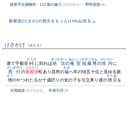
銭形平次捕物控：112 狐の嫁入
野村胡堂
(旧字旧仮名)
／
(著)
袈裟掛(けさが)の例文をもっと
見る
(13作品)
けさかけ
(逆引き)
たうげ
ぜつちやう
あんしつ
ぢざうそん
けいだい
過て宇都谷
峠
に到れば
絶頂
の
庵室
地藏尊
の
境内
に
さいぎやう
けさかけ
わき
西行
の
袈裟掛
松あり其所の
脇
へ年の頃五十位と見ゆる旅
そう
そう
め
僧
のやつれたるが十歳許りの女の子を引立來り彼の
僧
目
を
大岡政談
作者不詳
(旧字旧仮名)
／
(著)