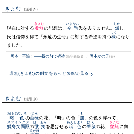
きょむ
(逆引き)
きょむ
いまなお
しか
現在に対する
虚無
の思想は、
今尚
氏を去りません。
然
し、
よう
氏は信仰を得て「永遠の生命」に対する希望を持つ
様
になり
ました。
岡本一平論：――親の前で祈祷
岡本かの子
(新字新仮名)
／
(著)
虚無(きょむ)の例文をもっと
見る
(6作品)
きよむ
(逆引き)
あけぼのいろ
ばら
む
曙色
の
薔薇
の花、「時」の色「
無
」の色を浮べて、
スフインクス
ほゝゑみ
あんしよく
ばら
きよむ
獅身女面獸
の
微笑
を思はせる
暗色
の
薔薇
の花、
虚無
に向
ゑがほ