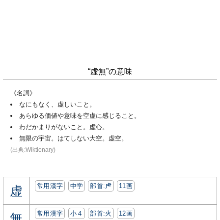
“虚無”の意味
《名詞》
なにもなく、虚しいこと。
あらゆる価値や意味を空虚に感じること。
わだかまりがないこと。虚心。
無限の宇宙。はてしない大空。虚空。
(出典:Wiktionary)
常用漢字
中学
部首:⾌
11画
虚
常用漢字
小４
部首:⽕
12画
無