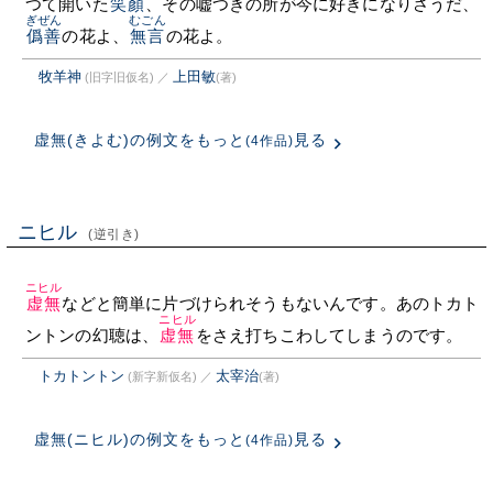
つて開いた
笑顏
、その嘘つきの所が今に好きになりさうだ、
ぎぜん
むごん
僞善
の花よ、
無言
の花よ。
牧羊神
上田敏
(旧字旧仮名)
／
(著)
虚無(きよむ)の例文をもっと
見る
(4作品)
ニヒル
(逆引き)
ニヒル
虚無
などと簡単に片づけられそうもないんです。あのトカト
ニヒル
ントンの幻聴は、
虚無
をさえ打ちこわしてしまうのです。
トカトントン
太宰治
(新字新仮名)
／
(著)
虚無(ニヒル)の例文をもっと
見る
(4作品)