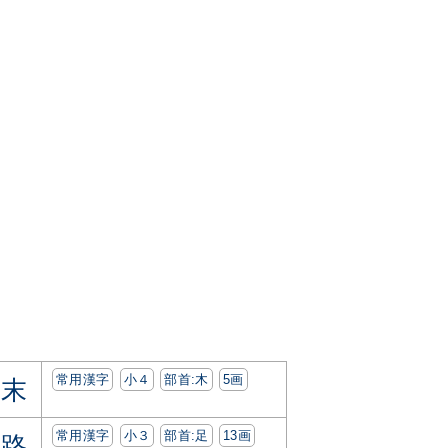
常用漢字
小４
部首:⽊
5画
末
常用漢字
小３
部首:⾜
13画
路