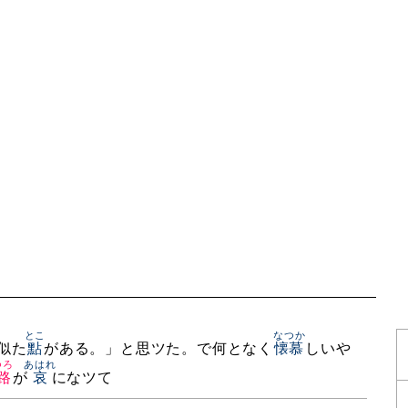
とこ
なつか
似た
點
がある。」と思ツた。で何となく
懐慕
しいや
つろ
あはれ
路
が
哀
になツて