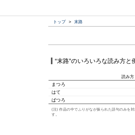
トップ
>
末路
“末路”のいろいろな読み方と
読み方
まつろ
はて
ばつろ
(注) 作品の中でふりがなが振られた語句のみ
す。