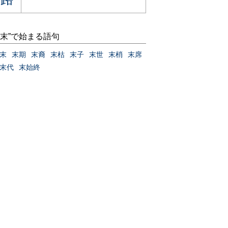
“末”で始まる語句
末
末期
末裔
末枯
末子
末世
末梢
末席
末代
末始終