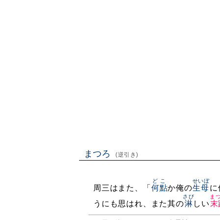
まつろ
(逆引き)
どこ
せいぼ
周三はまた、「
何點
か俺の
生母
に
さび
ま
うにも思はれ、また其の
淋
しい
末