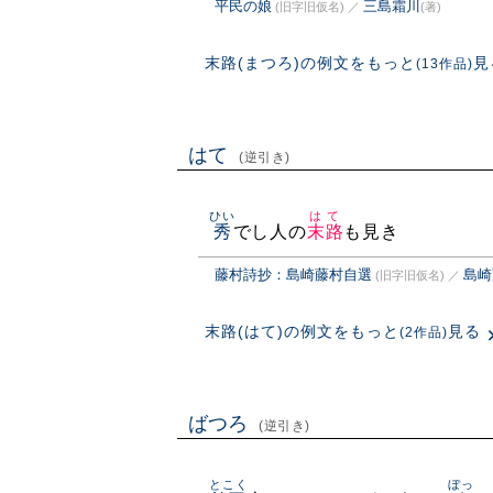
平民の娘
三島霜川
(旧字旧仮名)
／
(著)
末路(まつろ)の例文をもっと
見
(13作品)
はて
(逆引き)
ひい
はて
秀
でし人の
末路
も見き
藤村詩抄：島崎藤村自選
島崎
(旧字旧仮名)
／
末路(はて)の例文をもっと
見る
(2作品)
ばつろ
(逆引き)
とこく
ぼっ