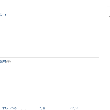
る
藤村
(著)
すいっつる
たお
いたい