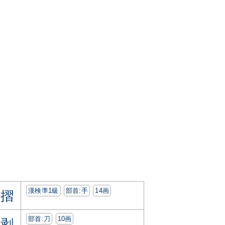
漢検準1級
部首:⼿
14画
摺
部首:⼑
10画
剥