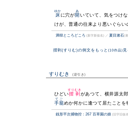
ゆか
あ
床
に穴が
開
いていて、気をつけな
けが、普通の往来より悪いぐらい
満韓ところどころ
夏目漱石
(新字新仮名)
／
(著
摺剥(すりむ)の例文をもっと
見
(10作品)
すりむき
(逆引き)
すりむき
ひどい
摺剥
があつて、横井源太
てご
手籠
めか何かに逢つて居たことを
銭形平次捕物控：267 百草園の娘
(旧字旧仮名