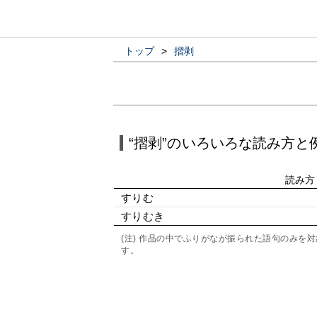
トップ
>
摺剥
“摺剥”のいろいろな読み方と
読み方
すりむ
すりむき
(注) 作品の中でふりがなが振られた語句のみ
す。