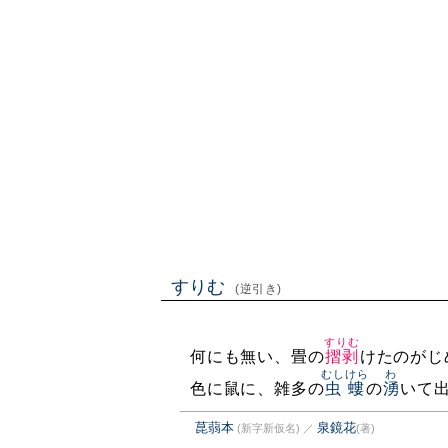
すりむ
(逆引き)
すりむ
何にも無い、畳の
摺剥
けたのがじ
むしけら
わ
色に鼠に、雑多の
虫螻
の
湧
いて
菎蒻本
泉鏡花
(新字新仮名)
／
(著)