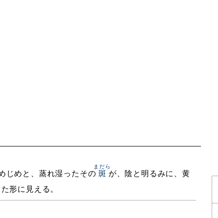
まだら
めじめと、蒸れ湿ったその
斑
が、陰と明るみに、黄
出た形に見える。