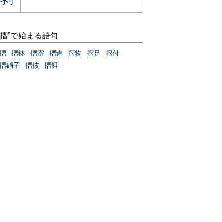
“摺”で始まる語句
摺
摺鉢
摺寄
摺違
摺物
摺足
摺付
摺硝子
摺抜
摺餌