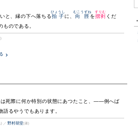
ひょうし
むこうずね
すりむ
いと、縁の下へ落ちる
拍子
に、
向脛
を
摺剥
くだ
のものである。
)
る
郎は死際に何か特別の状態にあつたこと、——例へば
物語るやうでもあります。
野村胡堂
)
／
(著)