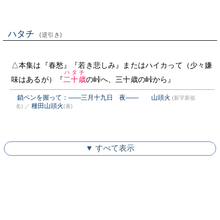
ハタチ
(逆引き)
△本集は『春愁』『若き悲しみ』またはハイカって（少々嫌
ハタチ
味はあるが）『
二十歳
の峠へ、三十歳の峠から』
鎖ペンを握って：――三月十九日 夜―― 山頭火
(新字新仮
種田山頭火
名)
／
(著)
▼ すべて表示