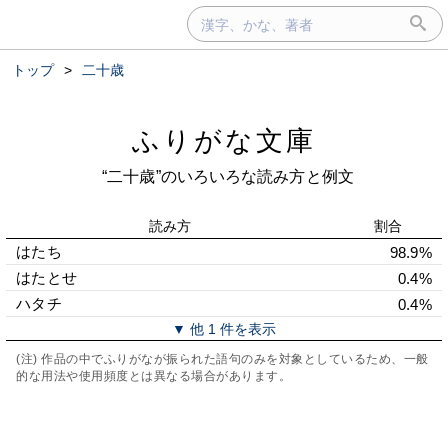
トップ
>
二十歳
ふりがな文庫
“二十歳”のいろいろな読み方と例文
読み方
割合
はたち
98.9%
はたとせ
0.4%
ハタチ
0.4%
▼ 他 1 件を表示
(注) 作品の中でふりがなが振られた語句のみを対象としているため、一般
的な用法や使用頻度とは異なる場合があります。