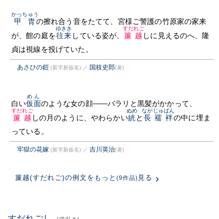
かっちゅう
甲胄
の擦れ合う音をたてて、宮様ご警護の竹原家の家来
ゆきき
すだれご
が、館の庭を
往来
している姿が、
簾越
しに見えるのへ、隆
貞は視線を投げていた。
あさひの鎧
国枝史郎
(新字新仮名)
／
(著)
めん
白い
仮面
のような女の顔——バラリと黒髪がかかって、
すだれご
ぬめ
ながじゅばん
簾越
しの月のように、やわらかい
絖
と
長襦袢
の中に埋ま
っている。
牢獄の花嫁
吉川英治
(新字新仮名)
／
(著)
簾越(すだれご)の例文をもっと
見る
(9作品)
すだれごし