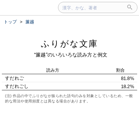
トップ
>
簾越
ふりがな文庫
“簾越”のいろいろな読み方と例文
読み方
割合
すだれご
81.8%
すだれごし
18.2%
(注) 作品の中でふりがなが振られた語句のみを対象としているため、一般
的な用法や使用頻度とは異なる場合があります。