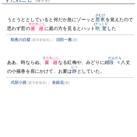
(逆引き)
さむけ
うとうととしていると何だか急にゾーッと
悪寒
を覚えたので
すだれごし
びっくり
思わず窓の
簾越
に庭の方を見るとハット
吃驚
した
暗夜の白髪
沼田一雅
(新字新仮名)
／
(著)
すだれごし
だんだら
ああ、時ならぬ、
簾越
なる紅梅や、みどりに紺
段々
八丈
じっ
の小掻巻を肩にかけて、お夏は
静
としていた。
式部小路
泉鏡花
(新字新仮名)
／
(著)