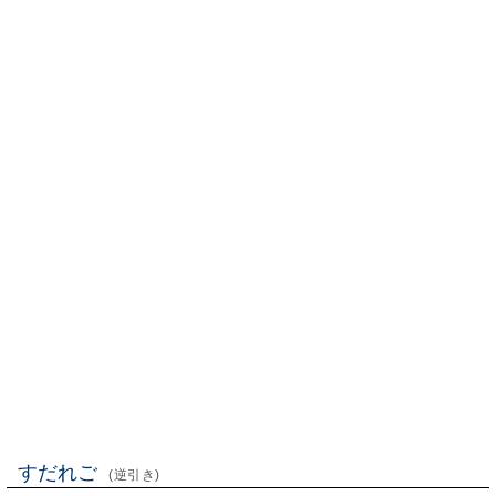
すだれご
(逆引き)