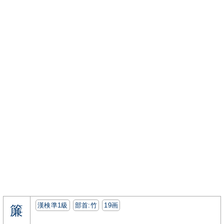
漢検準1級
部首:⽵
19画
簾