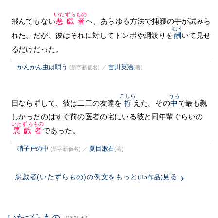
いたずらもの
飛んでもない
悪戯者
へ、あらゆる方法で捕獲の手が試みら
むく
れた。だが、彼はそれに対してトンボや綱渡りを
酬
いて見せ
るだけだった。
かんかん虫は唄う
吉川英治
(新字新仮名)
／
(著)
こしら
うち
日ならずして、彼は二三の友達を
拵
えた。その
中
で最も親
しかったのはすぐ前の医者の宅にいる彼と同年輩ぐらいの
いたずらもの
悪戯者
であった。
硝子戸の中
夏目漱石
(新字新仮名)
／
(著)
悪戯者(いたずらもの)の例文をもっと
見る
(35作品)
いたづらもの