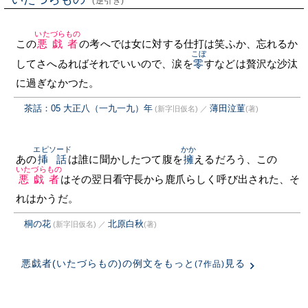
(逆引き)
いたづらもの
この
悪戯者
の考へでは女に対する仕打は笑ふか、忘れるか
こぼ
してさへゐればそれでいいので、涙を
零
すなどは贅沢な沙汰
に過ぎなかつた。
茶話：05 大正八（一九一九）年
薄田泣菫
(新字旧仮名)
／
(著)
エピソード
かか
あの
挿話
は誰に聞かしたつて腹を
擁
えるだろう、この
いたづらもの
悪戯者
はその翌日看守長から鹿爪らしく呼び出された、そ
れはかうだ。
桐の花
北原白秋
(新字旧仮名)
／
(著)
悪戯者(いたづらもの)の例文をもっと
見る
(7作品)