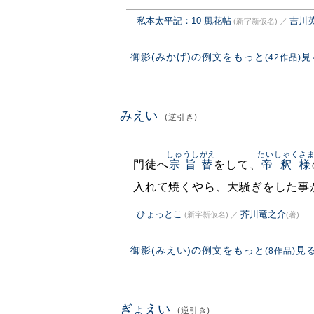
私本太平記：10 風花帖
吉川
(新字新仮名)
／
御影(みかげ)の例文をもっと
見
(42作品)
みえい
(逆引き)
しゅうしがえ
たいしゃくさ
門徒へ
宗旨替
をして、
帝釈様
入れて焼くやら、大騒ぎをした事
ひょっとこ
芥川竜之介
(新字新仮名)
／
(著)
御影(みえい)の例文をもっと
見
(8作品)
ぎょえい
(逆引き)