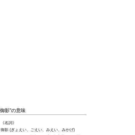
“御影”の意味
《名詞》
御影 (ぎょえい、ごえい、みえい、みかげ)