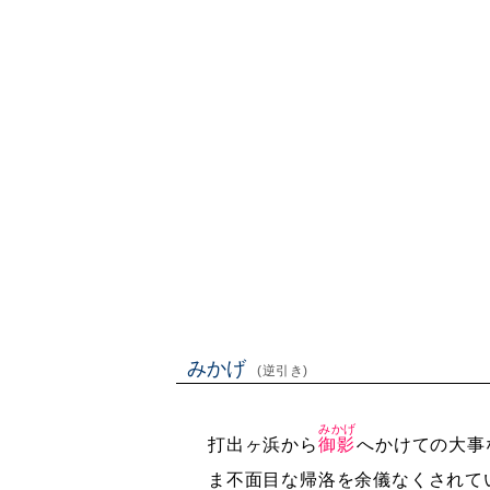
みかげ
(逆引き)
みかげ
打出ヶ浜から
御影
へかけての大事
ま不面目な帰洛を余儀なくされて