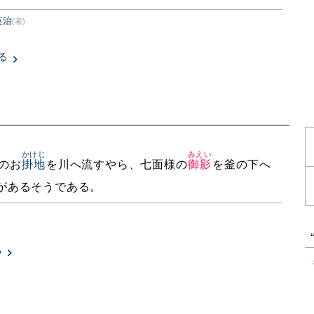
英治
(著)
る
ま
かけじ
みえい
のお
掛地
を川へ流すやら、七面様の
御影
を釜の下へ
があるそうである。
る