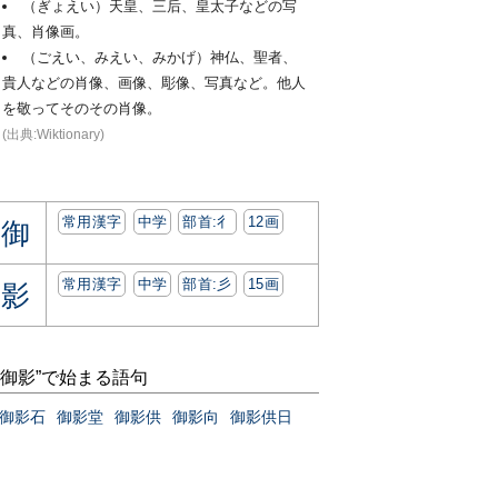
（ぎょえい）天皇、三后、皇太子などの写
真、肖像画。
（ごえい、みえい、みかげ）神仏、聖者、
貴人などの肖像、画像、彫像、写真など。他人
を敬ってそのその肖像。
(出典:Wiktionary)
常用漢字
中学
部首:⼻
12画
御
常用漢字
中学
部首:⼺
15画
影
“御影”で始まる語句
御影石
御影堂
御影供
御影向
御影供日