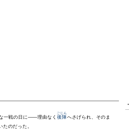
ごじん
な一戦の日に——理由なく
後陣
へさげられ、そのま
いたのだった。