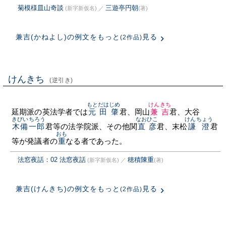
菊模様皿山奇談
三遊亭円朝
(新字新仮名)
／
(著)
兼吉(かねよし)の例文をもっと
見る
(2作品)
けんきち
(逆引き)
もとだはじめ
けんきち
延期派の英法学者では
元田肇
君、岡山
兼吉
君、大谷
きびいちろう
なおひこ
けんちょう
木備一郎
君等の法学院派、その他関
直彦
君、末松
謙澄
君
おも
等が発議者の
重
なる者であった。
法窓夜話：02 法窓夜話
穂積陳重
(新字新仮名)
／
(著)
兼吉(けんきち)の例文をもっと
見る
(2作品)