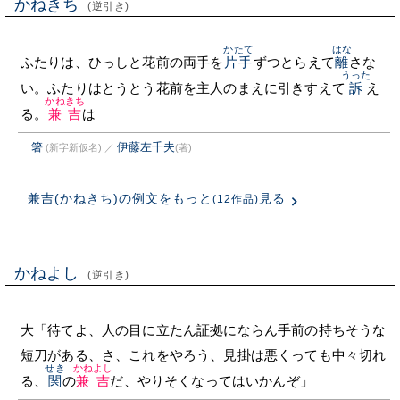
かねきち
(逆引き)
かたて
はな
ふたりは、ひっしと花前の両手を
片手
ずつとらえて
離
さな
うった
い。ふたりはとうとう花前を主人のまえに引きすえて
訴
え
かねきち
る。
兼吉
は
箸
伊藤左千夫
(新字新仮名)
／
(著)
兼吉(かねきち)の例文をもっと
見る
(12作品)
かねよし
(逆引き)
大「待てよ、人の目に立たん証拠にならん手前の持ちそうな
短刀がある、さ、これをやろう、見掛は悪くっても中々切れ
せき
かねよし
る、
関
の
兼吉
だ、やりそくなってはいかんぞ」