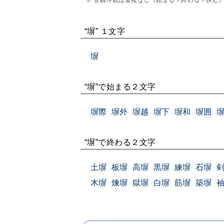
※ 登録件数は重複なし（始まる＞終わる＞挟む
“塀” １文字
塀
“塀”で始まる２文字
塀際
塀外
塀越
塀下
塀和
塀囲
“塀”で終わる２文字
土塀
板塀
高塀
黒塀
練塀
石塀
木塀
煉塀
獄塀
白塀
筋塀
築塀