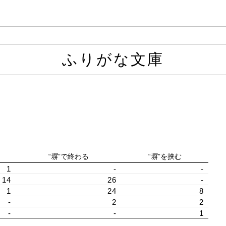
ふりがな文庫
“塀”で終わる
“塀”を挟む
1
-
-
14
26
-
1
24
8
-
2
2
-
-
1