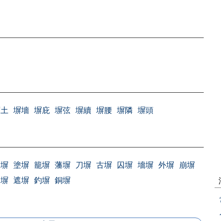
）
塀土
塀墻
塀庇
塀弦
塀續
塀腰
塀隣
塀頭
剣塀
塗塀
籠塀
藩塀
刀塀
古塀
囚塀
墻塀
外塀
崩塀
袖塀
遮塀
釣塀
銅塀