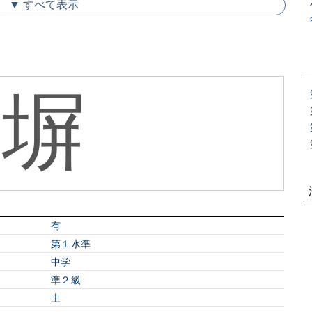
▼ すべて表示
塀
有
第１水準
中学
準２級
⼟