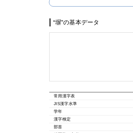
“塀”の基本データ
常用漢字表
JIS漢字水準
学年
漢字検定
部首