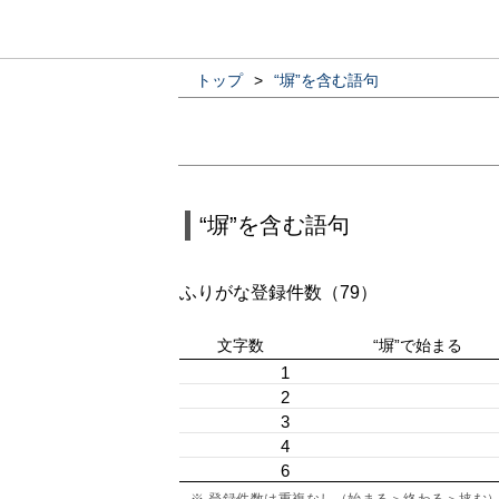
トップ
>
“塀”を含む語句
“塀”を含む語句
ふりがな登録件数（79）
文字数
“塀”で始まる
1
2
3
4
6