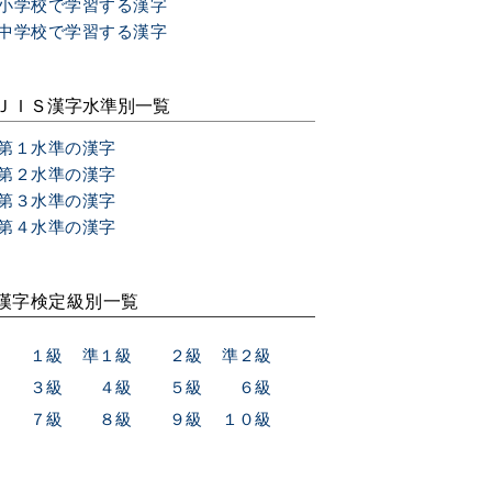
小学校で学習する漢字
中学校で学習する漢字
ＪＩＳ漢字水準別一覧
第１水準の漢字
第２水準の漢字
第３水準の漢字
第４水準の漢字
漢字検定級別一覧
１級
準１級
２級
準２級
３級
４級
５級
６級
７級
８級
９級
１０級