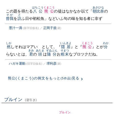
はちこう
くまこう
あさひな
この題を得たる
八公
熊公
の徒はなかなか以て「
朝比奈
の
そが
と
曾我
を
訪
ふ日や初松魚」などいふ句の味を知る者に非ず
墨汁一滴
正岡子規
(新字旧仮名)
／
(著)
しか
いんきよ
くまこう
わか
然
しそれはマアいゝとして、『
隱居
』と『
熊公
』とが
分
きみ
あたま
ずゐぶん
そまつ
らないとは、
君
の
頭
は
隨分
お
粗末
なブロツクだね。
ハガキ運動
堺利彦
(旧字旧仮名)
／
(著)
熊公(くまこう)の例文をもっと
見る
(5作品)
ブルイン
(逆引き)
ブルイン