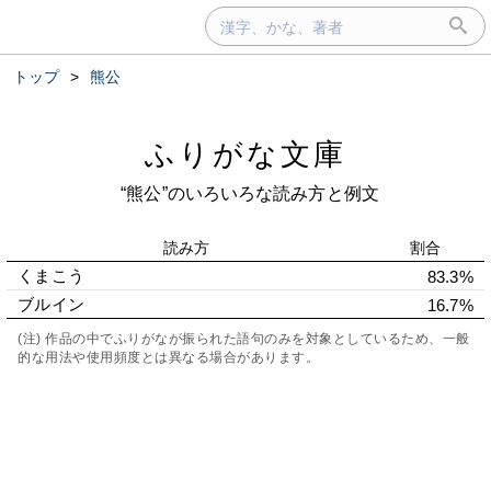
トップ
>
熊公
ふりがな文庫
“熊公”のいろいろな読み方と例文
読み方
割合
くまこう
83.3%
ブルイン
16.7%
(注) 作品の中でふりがなが振られた語句のみを対象としているため、一般
的な用法や使用頻度とは異なる場合があります。