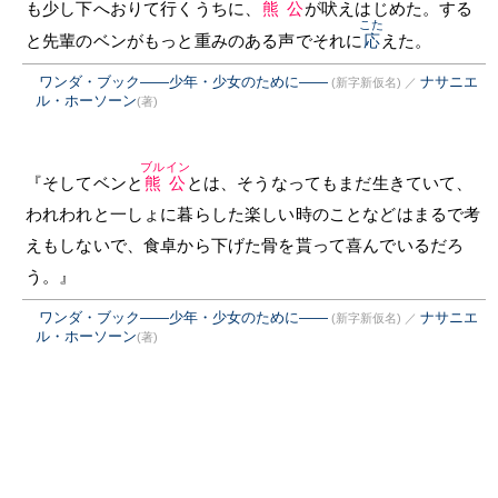
も少し下へおりて行くうちに、
熊公
が吠えはじめた。する
こた
と先輩のベンがもっと重みのある声でそれに
応
えた。
ワンダ・ブック――少年・少女のために――
ナサニエ
(新字新仮名)
／
ル・ホーソーン
(著)
ブルイン
『そしてベンと
熊公
とは、そうなってもまだ生きていて、
われわれと一しょに暮らした楽しい時のことなどはまるで考
えもしないで、食卓から下げた骨を貰って喜んでいるだろ
う。』
ワンダ・ブック――少年・少女のために――
ナサニエ
(新字新仮名)
／
ル・ホーソーン
(著)