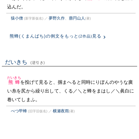
込んだ。
猿小僧
夢野久作
、
萠円山人
(新字新仮名)
／
(著)
熊蜂(くまんばち)の例文をもっと
見る
(2作品)
だいきち
(逆引き)
だいきち
熊蜂
を投げて見ると、掴まへると同時にりぼんのやうな廣
い糸を尻から繰り出して、くる／＼と蜂をまはし／＼眞白に
卷いてしまふ。
べつ甲蜂
横瀬夜雨
(旧字旧仮名)
／
(著)