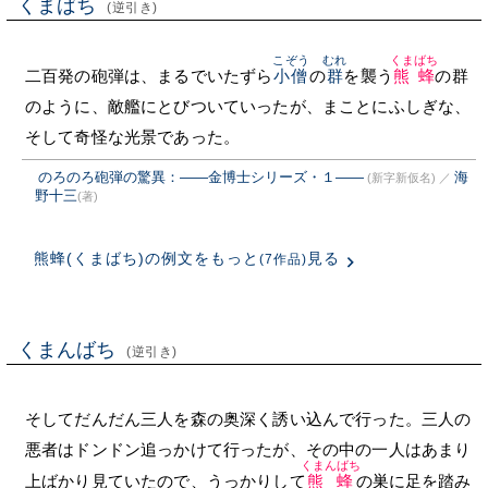
くまばち
(逆引き)
こぞう
むれ
くまばち
二百発の砲弾は、まるでいたずら
小僧
の
群
を襲う
熊蜂
の群
のように、敵艦にとびついていったが、まことにふしぎな、
そして奇怪な光景であった。
のろのろ砲弾の驚異：――金博士シリーズ・１――
海
(新字新仮名)
／
野十三
(著)
熊蜂(くまばち)の例文をもっと
見る
(7作品)
くまんばち
(逆引き)
そしてだんだん三人を森の奥深く誘い込んで行った。三人の
悪者はドンドン追っかけて行ったが、その中の一人はあまり
くまんばち
上ばかり見ていたので、うっかりして
熊蜂
の巣に足を踏み