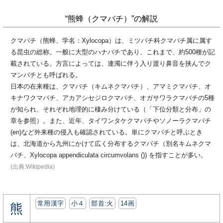
“熊蜂（クマバチ）”の解説
クマバチ（熊蜂、学名：Xylocopa）は、ミツバチ科クマバチ属に属す
る昆虫の総称。一般に大型のハナバチであり、これまで、約500種が記
載されている。方言によっては、連濁に伴う入り渡り鼻音を挟んでク
マンバチとも呼ばれる。
日本の在来種は、クマバチ（キムネクマバチ）、アマミクマバチ、オ
キナワクマバチ、アカアシセジロクマバチ、オガサワラクマバチの5種
が知られ、それぞれ地理的に棲み分けている（「下位分類と分布」の
章を参照）。また、近年、タイワンタケクマバチやソノーラクマバチ
(en)など外来種の侵入も確認されている。単にクマバチと呼ぶとき
は、北海道から九州にかけて広く分布するクマバチ（別名キムネクマ
バチ、Xylocopa appendiculata circumvolans ()) を指すことが多い。
(出典:Wikipedia)
常用漢字
小４
部首:⽕
14画
熊