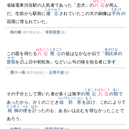
はちこう
省線電車渋谷駅の人気者であった「忠犬」の
八公
が死ん
こんりゅう
たむけ
だ。生前から駅前に
建立
されていたこの犬の銅像は
手向
の
花環に埋もれていた。
柿の種
寺田寅彦
(新字新仮名)
／
(著)
はちこう
くまこう
あさひな
この題を得たる
八公
熊公
の徒はなかなか以て「
朝比奈
の
そが
と
曾我
を
訪
ふ日や初松魚」などいふ句の味を知る者に非ず
墨汁一滴
正岡子規
(新字旧仮名)
／
(著)
くまこう
はちこう
るい
その子分として用いた者が多くは無学の
熊公
八公
の
類
で
コンヴェンション
もう
あったから、かくのごとき
紋切形
を
設
け、これによりて
とうぎょ
べん
はか
統御
の
便
を
計
ったのも、あるいは止むを得なかったことで
あろう。