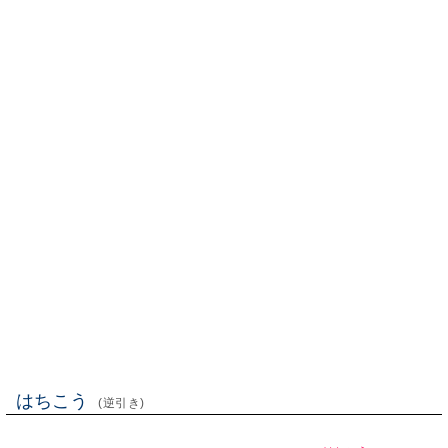
はちこう
(逆引き)