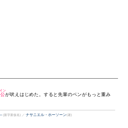
イン
公
が吠えはじめた。すると先輩のベンがもっと重み
―
ナサニエル・ホーソーン
(新字新仮名)
／
(著)