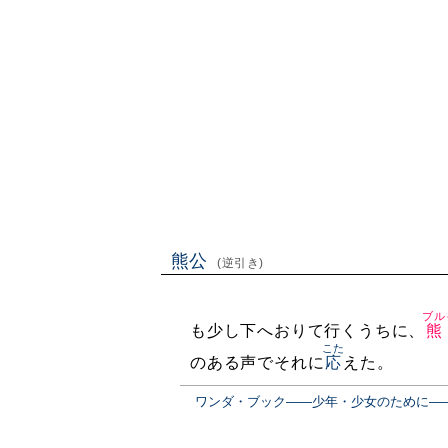
熊公
(逆引き)
ブル
も少し下へおりて行くうちに、
熊
こた
のある声でそれに
応
えた。
ワンダ・ブック――少年・少女のために―