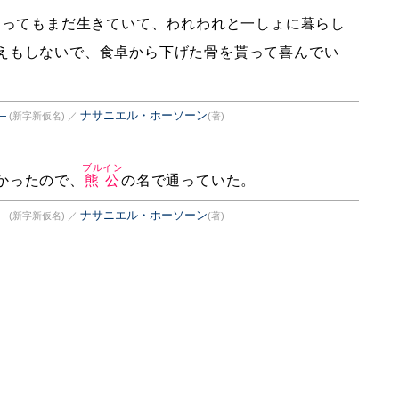
なってもまだ生きていて、われわれと一しょに暮らし
えもしないで、食卓から下げた骨を貰って喜んでい
―
ナサニエル・ホーソーン
(新字新仮名)
／
(著)
ブルイン
かったので、
熊公
の名で通っていた。
―
ナサニエル・ホーソーン
(新字新仮名)
／
(著)