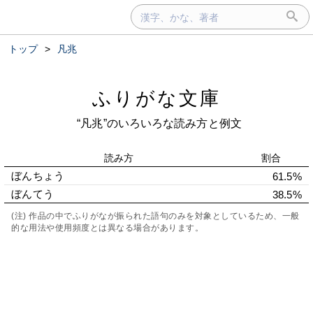
トップ
>
凡兆
ふりがな文庫
“凡兆”のいろいろな読み方と例文
読み方
割合
ぼんちょう
61.5%
ぼんてう
38.5%
(注) 作品の中でふりがなが振られた語句のみを対象としているため、一般
的な用法や使用頻度とは異なる場合があります。