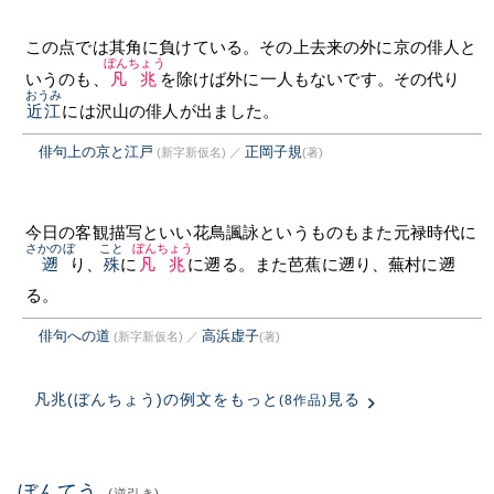
この点では其角に負けている。その上去来の外に京の俳人と
ぼんちょう
いうのも、
凡兆
を除けば外に一人もないです。その代り
おうみ
近江
には沢山の俳人が出ました。
俳句上の京と江戸
正岡子規
(新字新仮名)
／
(著)
今日の客観描写といい花鳥諷詠というものもまた元禄時代に
さかのぼ
こと
ぼんちょう
遡
り、
殊
に
凡兆
に遡る。また芭蕉に遡り、蕪村に遡
る。
俳句への道
高浜虚子
(新字新仮名)
／
(著)
凡兆(ぼんちょう)の例文をもっと
見る
(8作品)
ぼんてう