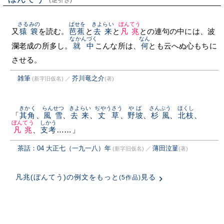
(逆引き)
さるみの
ばせを
きよらい
ぼんてう
又
猿簔
を読む。
芭蕉
と
去来
と
凡兆
との連句の中には、波
なかんづく
なん
瀾老成の所多し。
就中
こんな所は、
何
とも云へぬ心もちに
させる。
雑筆
芥川竜之介
(新字旧仮名)
／
(著)
きかく
らんせつ
きよらい
ぢやうさう
やば
さんぷう
ほくし
「
其角
、
風雪
、
去来
、
丈草
、
野坡
、
杉風
、
北枝
、
ぼんてう
しかう
凡兆
、
支考
……」
茶話：04 大正七（一九一八）年
薄田泣菫
(新字旧仮名)
／
(著)
凡兆(ぼんてう)の例文をもっと
見る
(5作品)