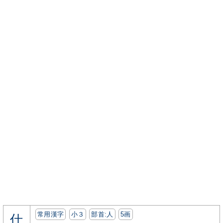
常用漢字
小３
部首:⼈
5画
仕