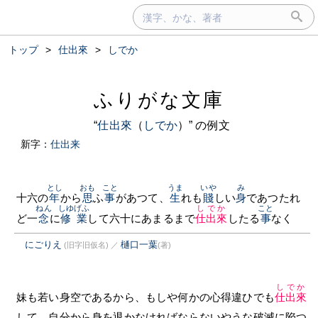
トップ
>
仕出來
>
しでか
ふりがな文庫
“
仕出來
（
しでか
）” の例文
新字：
仕出来
とし
おも
こと
うま
いや
み
十六の
年
から
思
ふ
事
があつて、
生
れも
賤
しい
身
であつたれ
ねん
しゆげふ
しでか
こと
ど一
念
に
修業
して六十にあまるまで
仕出來
したる
事
なく
にごりえ
樋口一葉
(旧字旧仮名)
／
(著)
しでか
妹も若い身空であるから、もしや何かの心得違ひでも
仕出來
して、自分から身を退かなければならないやうな破滅に陥つ