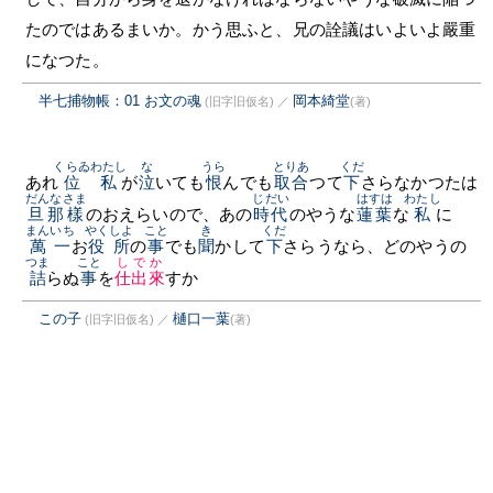
たのではあるまいか。かう思ふと、兄の詮議はいよいよ嚴重
になつた。
半七捕物帳：01 お文の魂
岡本綺堂
(旧字旧仮名)
／
(著)
くらゐ
わたし
な
うら
とりあ
くだ
あれ
位
私
が
泣
いても
恨
んでも
取合
つて
下
さらなかつたは
だんなさま
じだい
はすは
わたし
旦那樣
のおえらいので、あの
時代
のやうな
蓮葉
な
私
に
まんいち
やくしよ
こと
き
くだ
萬一
お
役所
の
事
でも
聞
かして
下
さらうなら、どのやうの
つま
こと
しでか
詰
らぬ
事
を
仕出來
すか
この子
樋口一葉
(旧字旧仮名)
／
(著)