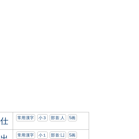
常用漢字
小３
部首:⼈
5画
仕
常用漢字
小１
部首:⼐
5画
出