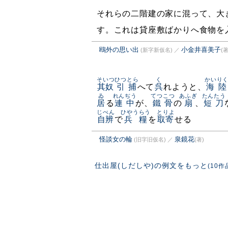
それらの二階建の家に混って、大
す。これは貸座敷ばかりへ食物を
鴎外の思い出
小金井喜美子
(新字新仮名)
／
(著
そいつ
ひつとら
く
かいり
其奴
引捕
へて
呉
れようと、
海陸
ゐ
れんぢう
てつこつ
あふぎ
たんたう
居
る
連中
が、
鐵骨
の
扇
、
短刀
じべん
ひやうらう
とりよ
自辨
で
兵糧
を
取寄
せる
怪談女の輪
泉鏡花
(旧字旧仮名)
／
(著)
仕出屋(しだしや)の例文をもっと
(10作