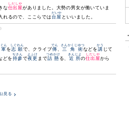
しだしや
きな
仕出屋
がありました。大勢の男女が働いていま
だいや
入れるので、ここらでは
台屋
といいました。
)
くぐん
しぐわん
でん
さんかくじゆつ
かう
軍
を
志願
で、クライブ
傳
、
三角術
などを
講
じて
ぢさん
よふけ
つめかけ
きんじよ
しだしや
などを
持參
で
夜更
まで
詰懸
る、
近所
の
仕出屋
から
見る
品)