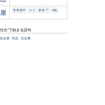
常用漢字
小３
部首:⼫
9画
屋
“仕出”で始まる語句
仕出来
仕出
仕出來