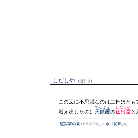
しだしや
(逆引き)
この辺に不思議なのは二軒ほども
てんぷら
しだしや
増え出したのは
天麩羅
の
仕出屋
と
監獄署の裏
永井荷風
(新字新仮名)
／
(著)