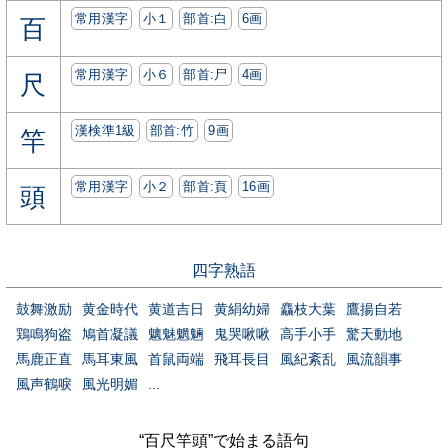
常用漢字
小１
部首:⽩
6画
百
常用漢字
小６
部首:⼫
4画
尺
漢検準1級
部首:⽵
9画
竿
常用漢字
小２
部首:⾴
16画
頭
四字熟語
鼓舞激励
黄金時代
黄道吉日
黄絹幼婦
麤枝大葉
鷹揚自若
鶏鳴狗盗
鳩首凝議
魑魅魍魎
鬼哭啾啾
高手小手
驚天動地
馬鹿正直
馬耳東風
首鼠両端
飛耳長目
風紀紊乱
風流韻事
風声鶴唳
風光明媚
...
“百尺竿頭”で始まる語句