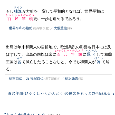
ドイツ
もし
独逸
が方針を一変して平和的となれば、世界平和は
ひゃくしゃくかんとう
百尺竿頭
更に一歩を進めるであろう。
世界平和の趨勢
大隈重信
(新字新仮名)
／
(著)
出島は年来和蘭人の居留地で、欧洲兵乱の影響も日本には及
ひゃくしゃくかんとう
へんぺん
ばずして、出島の国旗は常に
百尺竿頭
に
飜々
して和蘭
かつ
ほこっ
王国は
曾
て滅亡したることなしと、今でも和蘭人が
誇
て居
る。
福翁自伝：02 福翁自伝
福沢諭吉
(新字新仮名)
／
(著)
百尺竿頭(ひゃくしゃくかんとう)の例文をもっと
見る
(3作品)
ひゃくせきかんとう