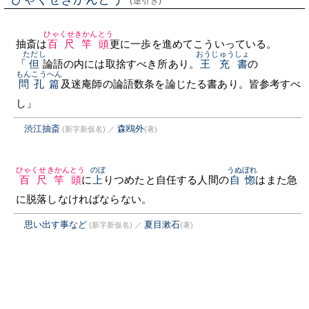
(逆引き)
ひゃくせきかんとう
抽斎は
百尺竿頭
更に一歩を進めてこういっている。
ただし
おうじゅう
しょ
「
但
論語の内には取捨すべき所あり。
王充
書
の
もんこうへん
問孔篇
及迷庵師の論語数条を論じたる書あり。皆参考すべ
し」
渋江抽斎
森鴎外
(新字新仮名)
／
(著)
ひゃくせきかんとう
のぼ
うぬぼれ
百尺竿頭
に
上
りつめたと自任する人間の
自惚
はまた急
に脱落しなければならない。
思い出す事など
夏目漱石
(新字新仮名)
／
(著)