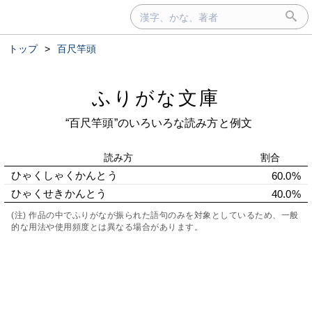
トップ
>
百尺竿頭
ふりがな文庫
“百尺竿頭”のいろいろな読み方と例文
読み方
割合
ひゃくしゃくかんとう
60.0%
ひゃくせきかんとう
40.0%
(注) 作品の中でふりがなが振られた語句のみを対象としているため、一般
的な用法や使用頻度とは異なる場合があります。