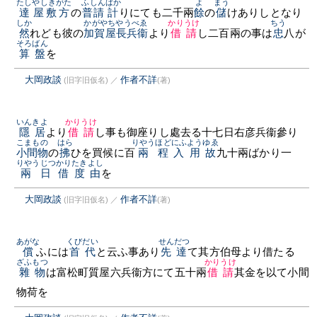
たし
やしきがた
ふしん
ばか
よ
まう
達
屋敷方
の
普請
計
りにても二千兩
餘
の
儲
けありしとなり
しか
かがやちやうべゑ
かりうけ
ちう
然
れども彼の
加賀屋長兵衞
より
借請
し二百兩の事は
忠
八が
そろばん
算盤
を
大岡政談
作者不詳
(旧字旧仮名)
／
(著)
いんきよ
かりうけ
隱居
より
借請
し事も御座りし處去る十七日右彦兵衞參り
こまもの
はら
りやう
ほど
にふよう
ゆゑ
小間物
の
拂
ひを買候に百
兩
程
入用
故
九十兩ばかり一
りやうじつ
かりたき
よし
兩日
借度
由
を
大岡政談
作者不詳
(旧字旧仮名)
／
(著)
あがな
くびだい
せんだつ
償
ふには
首代
と云ふ事あり
先達
て其方伯母より借たる
ざふもつ
かりうけ
雜物
は富松町質屋六兵衞方にて五十兩
借請
其金を以て小間
物荷を