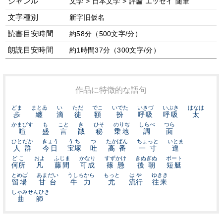
ジャンル
文学 > 日本文学 > 評論 エッセイ 随筆
文字種別
新字旧仮名
読書目安時間
約58分（500文字/分）
朗読目安時間
約1時間37分（300文字/分）
作品に特徴的な語句
どま
まとゐ
い
ただ
でこ
いでた
いきづ
いぶき
はなは
歩
纏
滴
徒
額
扮
呼吸
呼吸
太
かまびす
も
こと
き
ひそ
のりぢ
しらべ
つら
喧
盛
言
馘
秘
乗地
調
面
ひとだか
きょう
うち
つ
たかばん
ちょっと
いとま
人群
今日
宝塚
吐
高番
一寸
遑
どこ
およ
ふじま
かなり
すずかけ
きぬぎぬ
ボート
何所
凡
藤間
可成
篠懸
後朝
短艇
とめば
あまだい
うしちから
もっと
はや
ゆきき
留場
甘台
牛力
尤
流行
往来
しゃみせんひき
曲師