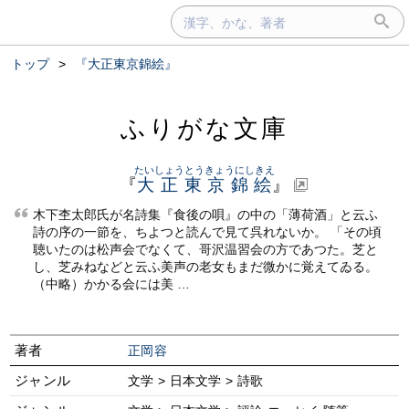
トップ
>
『大正東京錦絵』
ふりがな文庫
たいしょうとうきょうにしきえ
『
大正東京錦絵
』
木下杢太郎氏が名詩集『食後の唄』の中の「薄荷酒」と云ふ
詩の序の一節を、ちよつと読んで見て呉れないか。 「その頃
聴いたのは松声会でなくて、哥沢温習会の方であつた。芝と
し、芝みねなどと云ふ美声の老女もまだ微かに覚えてゐる。
（中略）かかる会には美 …
著者
正岡容
ジャンル
文学 > 日本文学 > 詩歌