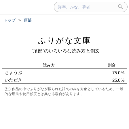
トップ
>
頂部
ふりがな文庫
“頂部”のいろいろな読み方と例文
読み方
割合
ちょうぶ
75.0%
いただき
25.0%
(注) 作品の中でふりがなが振られた語句のみを対象としているため、一般
的な用法や使用頻度とは異なる場合があります。