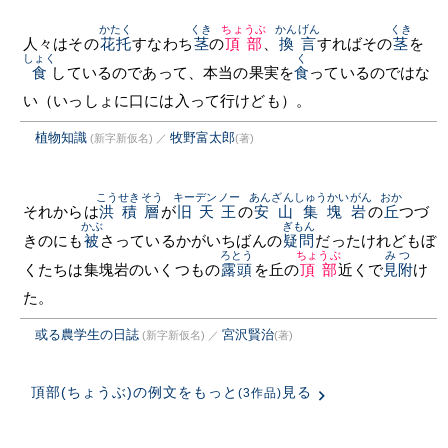
かたく
くき
ちょうぶ
かんげん
くき
人々はその
花托
すなわち
茎
の
頂部
、
換言
すればその
茎
を
しょく
く
食
しているのであって、本当の果実を
食
っているのではな
い（いっしょに口には入って行けども）。
植物知識
牧野富太郎
(新字新仮名)
／
(著)
こうせきそう
キーデンノー
あんざんしゅうかいがん
おか
それからは
洪積層
が
旧天王
の
安山集塊岩
の
丘
つづ
かぶ
ぎもん
きのにも
被
さっているかがいちばんの
疑問
だったけれどもぼ
ろとう
ちょうぶ
みつ
くたちは集塊岩のいくつもの
露頭
を丘の
頂部
近くで
見附
け
た。
或る農学生の日誌
宮沢賢治
(新字新仮名)
／
(著)
頂部(ちょうぶ)の例文をもっと
見る
(3作品)