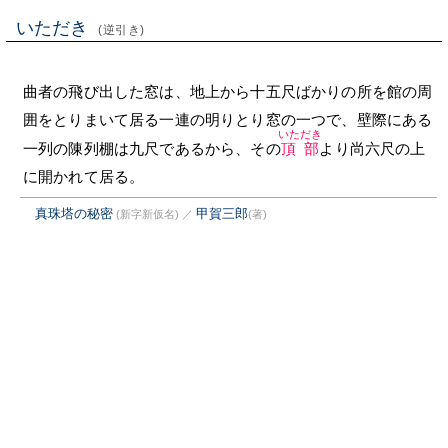
いただき
(逆引き)
曲者の飛び出した窓は、地上から十五尺ばかりの所を館の周
囲をとりまいて居る一連の明りとり窓の一つで、壁際にある
いただき
一列の陳列棚は九尺であるから、その
頂部
より尚六尺の上
に開かれて居る。
真珠塔の秘密
甲賀三郎
(新字新仮名)
／
(著)