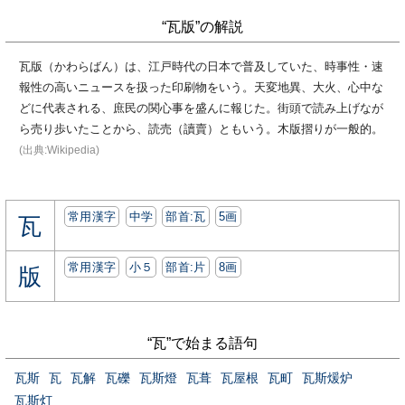
“瓦版”の解説
瓦版（かわらばん）は、江戸時代の日本で普及していた、時事性・速
報性の高いニュースを扱った印刷物をいう。天変地異、大火、心中な
どに代表される、庶民の関心事を盛んに報じた。街頭で読み上げなが
ら売り歩いたことから、読売（讀賣）ともいう。木版摺りが一般的。
(出典:Wikipedia)
常用漢字
中学
部首:⽡
5画
瓦
常用漢字
小５
部首:⽚
8画
版
“瓦”で始まる語句
瓦斯
瓦
瓦解
瓦礫
瓦斯燈
瓦葺
瓦屋根
瓦町
瓦斯煖炉
瓦斯灯