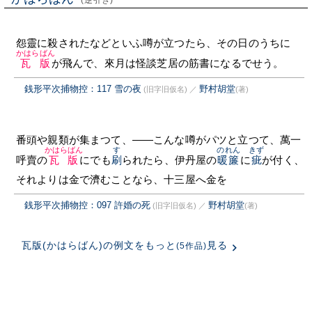
(逆引き)
怨靈に殺されたなどといふ噂が立つたら、その日のうちに
かはらばん
瓦版
が飛んで、來月は怪談芝居の筋書になるでせう。
銭形平次捕物控：117 雪の夜
野村胡堂
(旧字旧仮名)
／
(著)
番頭や親類が集まつて、——こんな噂がパツと立つて、萬一
かはらばん
す
のれん
きず
呼賣の
瓦版
にでも
刷
られたら、伊丹屋の
暖簾
に
疵
が付く、
それよりは金で濟むことなら、十三屋へ金を
銭形平次捕物控：097 許婚の死
野村胡堂
(旧字旧仮名)
／
(著)
瓦版(かはらばん)の例文をもっと
見る
(5作品)