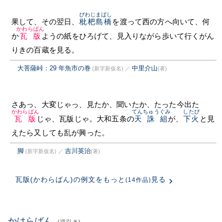
びわじまばし
果して、その翌日、
枇杷島橋
を渡って西の方へ向いて、何
かわらばん
か
瓦版
ようの紙をひろげて、見入りながら歩いて行くがん
りきの百蔵を見る。
大菩薩峠：29 年魚市の巻
中里介山
(新字新仮名)
／
(著)
さあっ、大変じゃっ、見たか、聞いたか、たった今出た
かわらばん
てんちゅうぐみ
したび
瓦版
じゃ、瓦版じゃ。大和五条の
天誅組
が、
下火
と見
えたら又しても乱が興った。
脚
吉川英治
(新字新仮名)
／
(著)
瓦版(かわらばん)の例文をもっと
見る
(14作品)
かはらばん