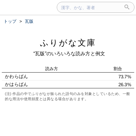
トップ
>
瓦版
ふりがな文庫
“瓦版”のいろいろな読み方と例文
読み方
割合
かわらばん
73.7%
かはらばん
26.3%
(注) 作品の中でふりがなが振られた語句のみを対象としているため、一般
的な用法や使用頻度とは異なる場合があります。