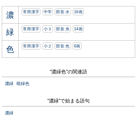
常用漢字
中学
部首:⽔
16画
濃
常用漢字
小３
部首:⽷
14画
緑
常用漢字
小２
部首:⾊
6画
色
“濃緑色”の関連語
濃緑
暗緑色
“濃緑”で始まる語句
濃緑