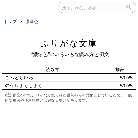
トップ
>
濃緑色
ふりがな文庫
“濃緑色”のいろいろな読み方と例文
読み方
割合
こみどりいろ
50.0%
のうりょくしょく
50.0%
(注) 作品の中でふりがなが振られた語句のみを対象としているため、一般
的な用法や使用頻度とは異なる場合があります。