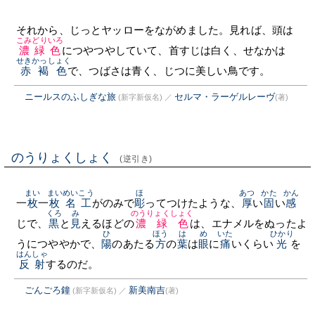
それから、じっとヤッローをながめました。見れば、頭は
こみどりいろ
濃緑色
につやつやしていて、首すじは白く、せなかは
せきかっしょく
赤褐色
で、つばさは青く、じつに美しい鳥です。
ニールスのふしぎな旅
セルマ・ラーゲルレーヴ
(新字新仮名)
／
(著)
のうりょくしょく
(逆引き)
まい
まい
めいこう
ほ
あつ
かた
かん
一
枚
一
枚
名工
がのみで
彫
ってつけたような、
厚
い
固
い
感
くろ
み
のうりょくしょく
じで、
黒
と
見
えるほどの
濃緑色
は、エナメルをぬったよ
ひ
ほう
は
め
いた
ひかり
うにつややかで、
陽
のあたる
方
の
葉
は
眼
に
痛
いくらい
光
を
はんしゃ
反射
するのだ。
ごんごろ鐘
新美南吉
(新字新仮名)
／
(著)