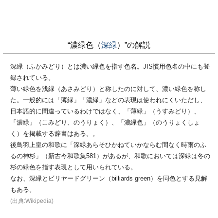
“濃緑色（
深緑
）”の解説
深緑（ふかみどり）とは濃い緑色を指す色名。JIS慣用色名の中にも登
録されている。
薄い緑色を浅緑（あさみどり）と称したのに対して、濃い緑色を称し
た。一般的には「薄緑」「濃緑」などの表現は使われにくいただし、
日本語的に間違っているわけではなく、「薄緑」（うすみどり）、
「濃緑」（こみどり、のうりょく）、「濃緑色」（のうりょくしょ
く）を掲載する辞書はある。。
後鳥羽上皇の和歌に「深緑あらそひかねていかならむ間なく時雨のふ
るの神杉」（新古今和歌集581）があるが、和歌においては深緑は冬の
杉の緑色を指す表現として用いられている。
なお、深緑とビリヤードグリーン（billiards green）を同色とする見解
もある。
(出典:Wikipedia)