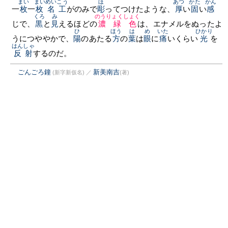
まい
まい
めいこう
ほ
あつ
かた
かん
一
枚
一
枚
名工
がのみで
彫
ってつけたような、
厚
い
固
い
感
くろ
み
のうりょくしょく
じで、
黒
と
見
えるほどの
濃緑色
は、エナメルをぬったよ
ひ
ほう
は
め
いた
ひかり
うにつややかで、
陽
のあたる
方
の
葉
は
眼
に
痛
いくらい
光
を
はんしゃ
反射
するのだ。
ごんごろ鐘
新美南吉
(新字新仮名)
／
(著)