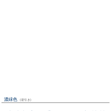
濃緑色
(逆引き)