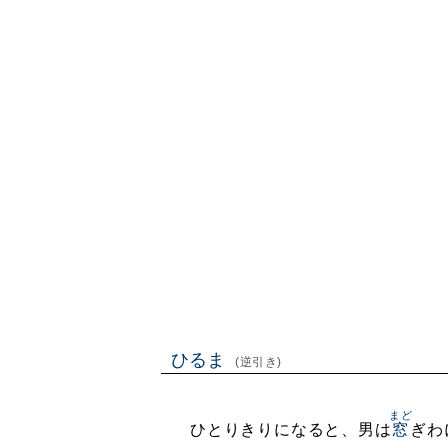
ひるま
(逆引き)
まど
ひとりきりになると、男は
窓
ぎわ