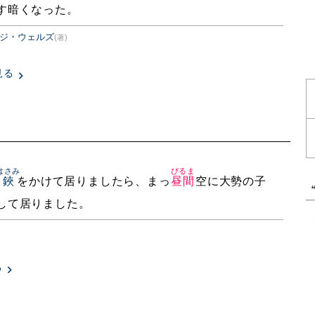
す暗くなった。
ジ・ウェルズ
(著)
見る
はさみ
ぴるま
鋏
をかけて居りましたら、まっ
昼間
空に大勢の子
して居りました。
る