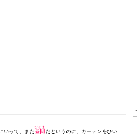
ひるま
にいって、まだ
昼間
だというのに、カーテンをひい