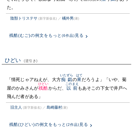
た。
陰獣トリステサ
橘外男
(新字新仮名)
／
(著)
残酷(むご)の例文をもっと
見る
(6作品)
ひどい
(逆引き)
いたずら
はて
「情死じゃアねえが、大方
痴戯
の
果
だろうよ」「いや、菊
ひどい
このまえ
屋のかみさんが
残酷
からだ、
以前
もあそこの下女で井戸へ
飛んだ者がある」
旧主人
島崎藤村
(新字新仮名)
／
(著)
残酷(ひどい)の例文をもっと
見る
(2作品)