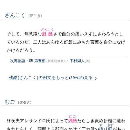
ざんこく
(逆引き)
ざんこく
そして、無意識な
残酷
さで自分の痛いきずにさわろうとし
ているのだ。二人はあらゆる好意にみちた言葉を自分になげ
かけるだろう。
次郎物語：05 第五部
下村湖人
(新字新仮名)
／
(著)
残酷(ざんこく)の例文をもっと
見る
(39作品)
むご
(逆引き)
むご
終夜夫アレサンドロ氏によって
残酷
たらしき責め折檻に遭わ
す
きず
されたらしく、額部より顔面へかけて三カ所の
摺
り
疵
があっ