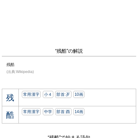
“残酷”の解説
残酷
(出典:Wikipedia)
常用漢字
小４
部首:⽍
10画
残
常用漢字
中学
部首:⾣
14画
酷
“残酷”で始まる語句