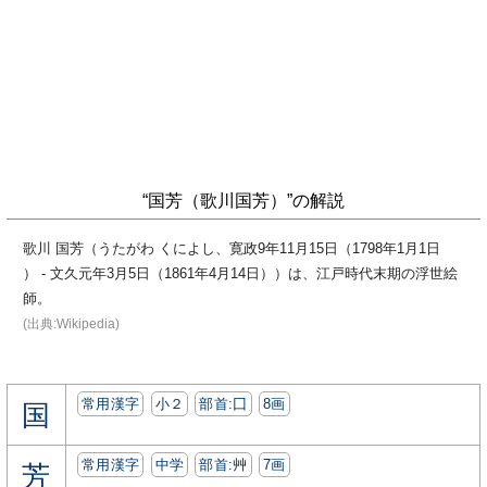
“国芳（歌川国芳）”の解説
歌川 国芳（うたがわ くによし、寛政9年11月15日（1798年1月1日
） - 文久元年3月5日（1861年4月14日））は、江戸時代末期の浮世絵
師。
(出典:Wikipedia)
常用漢字
小２
部首:⼞
8画
国
常用漢字
中学
部首:⾋
7画
芳