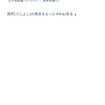
江戸芸術論
永井荷風
(新字新仮名)
／
(著)
国芳(くによし)の例文をもっと
見る
(6作品)