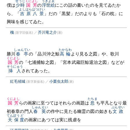
せうじ
くによし
うきよゑ
僕は
少時
国芳
の
浮世絵
にこの話の書いたのを見てゐたか
よしはらはつけい
ら、「
吉原八景
」だの「黒髪」だのよりも「石の枕」に
興味を感じてゐた。
槐
芥川竜之介
(新字旧仮名)
／
(著)
しゅんてい
たかなわ
勝川
春亭
の「品川沖之鯨
高輪
より見る之図」や、歌川
くによし
国芳
の「七浦捕鯨之図」「宮本武蔵巨鯨退治之図」などが
そうにゅう
挿入
されてあった。
紅毛傾城
小栗虫太郎
(新字新仮名)
／
(著)
くによし
たちま
国芳
らの画家に至つてはそれらの画題は
忽
ち平凡となり最
しゅんえい
ぶんせい
初春章の門人
春英
の作中に見たる幽霊の図の如きも
文政
てんぽう
ど
天保
度
の画家にあつては実に残虐を