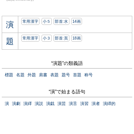
常用漢字
小５
部首:⽔
14画
演
常用漢字
小３
部首:⾴
18画
題
“演題”の類義語
標題
名題
外題
肩書
表題
題号
首題
称号
“演”で始まる語句
演
演劇
演繹
演説
演戯
演芸
演舌
演習
演者
演繹的