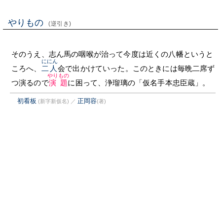
やりもの
(逆引き)
そのうえ、志ん馬の咽喉が治って今度は近くの八幡というと
ににん
ころへ、
二人
会で出かけていった。このときには毎晩二席ず
やりもの
つ演るので
演題
に困って、浄瑠璃の「仮名手本忠臣蔵」。
初看板
正岡容
(新字新仮名)
／
(著)