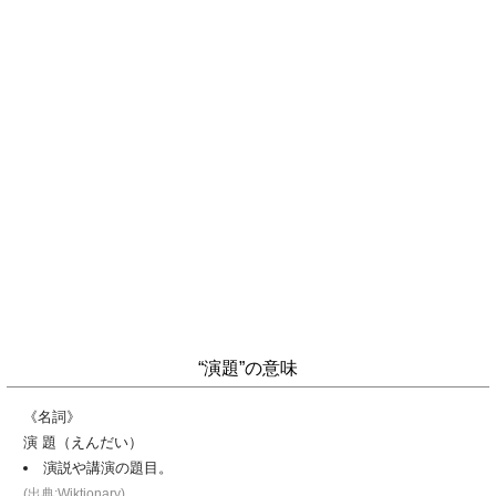
“演題”の意味
《名詞》
演 題（えんだい）
演説や講演の題目。
(出典:Wiktionary)