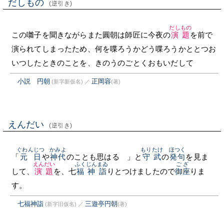
だしもの
(逆引き)
だしもの
この囃子を聞きながらまた圓朝は師匠に今夜の
演題
を前で
演られてしまったため、何を喋ろうかどう喋ろうかととつお
いつしたときのことを、きのうのごとくおもいだして
小説 円朝
正岡容
(新字新仮名)
／
(著)
えんだい
(逆引き)
ぐわんじつ
かみよ
もりたけ
ほつく
「
元日
や
神代
のことも思はるゝ」と
守武
の
発句
を見ま
えんだい
ふくじん
まゐ
ござ
して、
演題
を、七
福神
詣
りとつけましたので
御座
りま
す。
七福神詣
三遊亭円朝
(新字旧仮名)
／
(著)