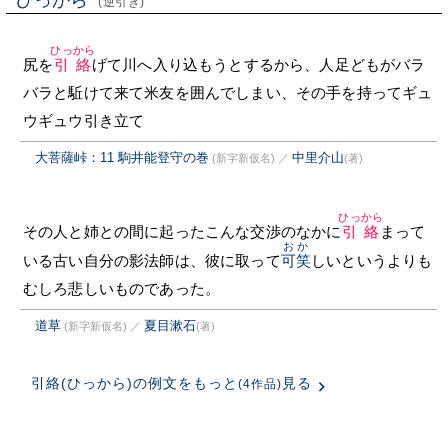
ひっから
(逆引き)
ひっから
尻を
引絡
げて川へ入り込もうとするから、人足どもがバラ
バラと駈けて来て米友を囲んでしまい、その手を持ってギュ
ウギュウ引き立て
大菩薩峠：11 駒井能登守の巻
中里介山
(新字新仮名)
／
(著)
ひっから
その人と姉との間に起ったこんな交渉のなかに
引絡
まって
おか
いる古い自分の影法師は、彼に取って
可笑
しいというよりも
むしろ悲しいものであった。
道草
夏目漱石
(新字新仮名)
／
(著)
引絡(ひっから)の例文をもっと
見る
(4作品)