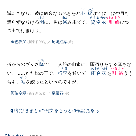
こころと
誠にさなり、彼は病客なるべきをと
心釈
けては、はや目も
ひま
ゆあ
かしゆかた
ひきまと
遣らずなりける
間
に、男は
浴
み果てて、
貸浴衣
引絡
ひつ
つ出で行きけり。
金色夜叉
尾崎紅葉
(新字旧仮名)
／
(著)
ぶり
折からのざんざ
降
で、一人旅の山道に、雨宿りをする蔭もな
こうり
あまがっぱ
ひきまと
い。……ただ松の下で、
行李
を解いて、
雨合羽
を
引絡
うう
そで
ちも、
袖
を絞ったというのですが。
河伯令嬢
泉鏡花
(新字新仮名)
／
(著)
引絡(ひきまと)の例文をもっと
見る
(5作品)