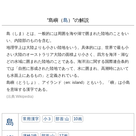
“島嶼（
島
）”の解説
島（しま）とは、一般的には周囲を海や湖で囲まれた陸地のことをい
い、内陸部のものを含む。
地理学上は大陸よりも小さい陸地をいう。具体的には、世界で最も小
さい大陸のオーストラリア大陸の面積より小さく、四方を海洋・湖な
どの水域に囲まれた陸地のことである。海洋法に関する国際連合条約
では「自然に形成された陸地であって、水に囲まれ、高潮時において
も水面上にあるもの」と定義されている。
島嶼（とうしょ）、アイランド（en: island）ともいう。「嶼」は小島
を意味する漢字である。
(出典:Wikipedia)
常用漢字
小３
部首:⼭
10画
島
漢検1級
部首:⼭
17画