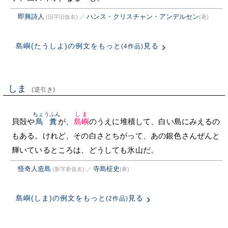
即興詩人
ハンス・クリスチャン・アンデルセン
(旧字旧仮名)
／
(著)
島嶼(たうしよ)の例文をもっと
見る
(4作品)
しま
(逆引き)
ちょうふん
しま
貝殻や
鳥糞
が、
島嶼
のうえに堆積して、白い島にみえるの
もある。けれど、その白さとちがって、あの銀色さんぜんと
輝いているところは、どうしても氷山だ。
怪奇人造島
寺島柾史
(新字新仮名)
／
(著)
島嶼(しま)の例文をもっと
見る
(2作品)