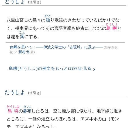
とうしょ
(逆引き)
ひと
八重山宮古の島々は
独
り歌謡のきわだっているばかりでな
とうしょ
く、極南界にあってその言語音韻も純古にして北の
島嶼
と
こと
は趣を
異
にする。
南嶋を思いて：――伊波文学士の『古琉球』に及ぶ――
(新字新仮
新村出
名)
／
(著)
島嶼(とうしょ)の例文をもっと
見る
(23作品)
たうしよ
(逆引き)
たうしよ
きふ
島嶼
の
碁布
したるは、空に漂ふ雲に似たり。地平線に近き
ところに、一條の烟立ちのぼれるは、ヱズヰオの山（モン
テ、ヱズヰオ）なるべし。