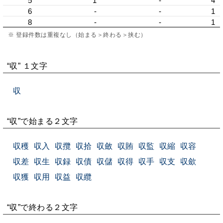
5
1
-
4
6
-
-
1
8
-
-
1
※ 登録件数は重複なし（始まる＞終わる＞挟む）
“収” １文字
収
“収”で始まる２文字
収穫
収入
収攬
収拾
収斂
収賄
収監
収縮
収容
収差
収生
収録
収債
収儲
収得
収手
収支
収歛
収獲
収用
収益
収纜
“収”で終わる２文字