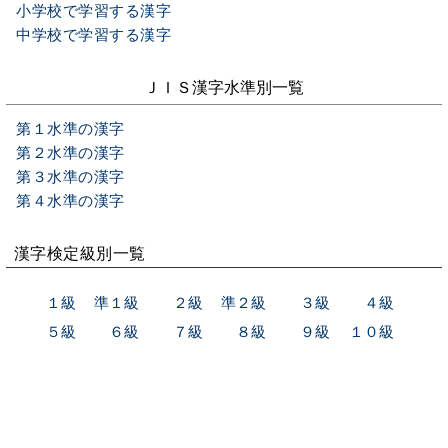
小学校で学習する漢字
中学校で学習する漢字
ＪＩＳ漢字水準別一覧
第１水準の漢字
第２水準の漢字
第３水準の漢字
第４水準の漢字
漢字検定級別一覧
１級
準１級
２級
準２級
３級
４級
５級
６級
７級
８級
９級
１０級