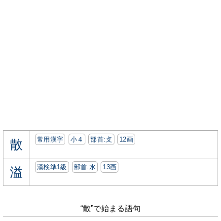
常用漢字
小４
部首:⽁
12画
散
漢検準1級
部首:⽔
13画
溢
“散”で始まる語句