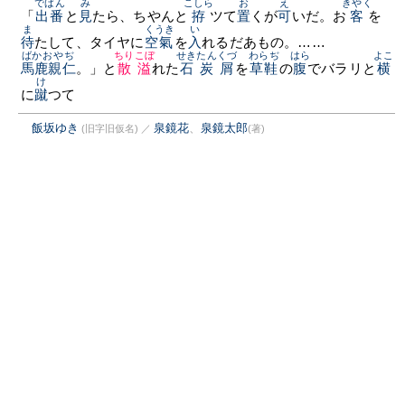
でばん
み
こしら
お
え
きやく
「
出番
と
見
たら、ちやんと
拵
ツて
置
くが
可
いだ。お
客
を
ま
くうき
い
待
たして、タイヤに
空氣
を
入
れるだあもの。……
ばかおやぢ
ちりこぼ
せきたんくづ
わらぢ
はら
よこ
馬鹿親仁
。」と
散溢
れた
石炭屑
を
草鞋
の
腹
でバラリと
横
け
に
蹴
つて
飯坂ゆき
泉鏡花
、
泉鏡太郎
(旧字旧仮名)
／
(著)