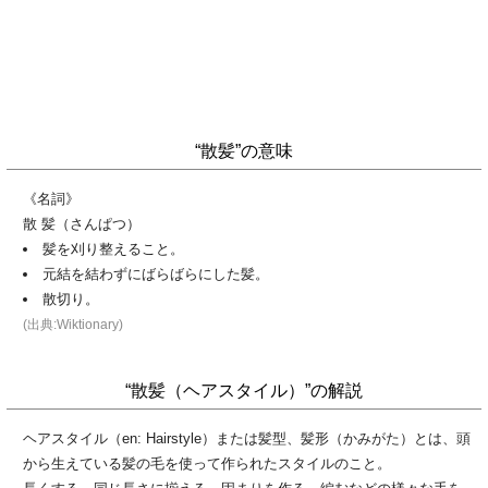
“散髪”の意味
《名詞》
散 髪（さんぱつ）
髪を刈り整えること。
元結を結わずにばらばらにした髪。
散切り。
(出典:Wiktionary)
“散髪（ヘアスタイル）”の解説
ヘアスタイル（en: Hairstyle）または髪型、髪形（かみがた）とは、頭
から生えている髪の毛を使って作られたスタイルのこと。