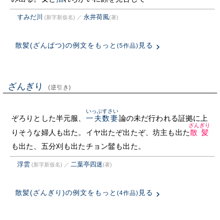
すみだ川
永井荷風
(新字新仮名)
／
(著)
散髪(ざんぱつ)の例文をもっと
見る
(5作品)
ざんぎり
(逆引き)
いっぷすさい
ぞろりとした半元服、
一夫数妻
論の未だ行われる証拠に上
ざんぎり
りそうな婦人も出た。イヤ出たぞ出たぞ、坊主も出た
散髪
も出た、五分刈も出たチョン髷も出た。
浮雲
二葉亭四迷
(新字新仮名)
／
(著)
散髪(ざんぎり)の例文をもっと
見る
(4作品)