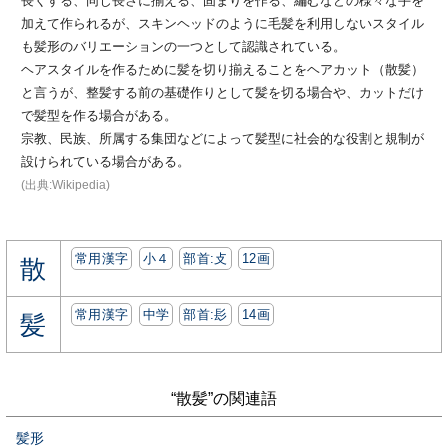
長くする、同じ長さに揃える、固まりを作る、編むなどの様々な手を
加えて作られるが、スキンヘッドのように毛髪を利用しないスタイル
も髪形のバリエーションの一つとして認識されている。
ヘアスタイルを作るために髪を切り揃えることをヘアカット（散髪）
と言うが、整髪する前の基礎作りとして髪を切る場合や、カットだけ
で髪型を作る場合がある。
宗教、民族、所属する集団などによって髪型に社会的な役割と規制が
設けられている場合がある。
(出典:Wikipedia)
常用漢字
小４
部首:⽁
12画
散
常用漢字
中学
部首:⾽
14画
髪
“散髪”の関連語
髪形