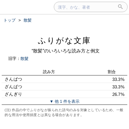
トップ
>
散髪
ふりがな文庫
“散髪”のいろいろな読み方と例文
旧字：
散髮
読み方
割合
さんぱつ
33.3%
ざんぱつ
33.3%
ざんぎり
26.7%
▼ 他 1 件を表示
(注) 作品の中でふりがなが振られた語句のみを対象としているため、一般
的な用法や使用頻度とは異なる場合があります。