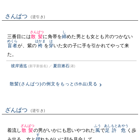
さんぱつ
(逆引き)
さんぱつ
し
三番目には
散髪
に角帯を
締
めた男とも女とも片のつかない
めくら
はかま
は
盲者
が、紫の
袴
を
穿
いた女の子に手を引かれてやって来
た。
彼岸過迄
夏目漱石
(新字新仮名)
／
(著)
散髪(さんぱつ)の例文をもっと
見る
(5作品)
ざんぱつ
(逆引き)
ざんぱつ
ふう
あしもと
あやう
着流し
散髪
の男がいかにも思いやつれた
風
で
足許
危
く歩
す
み出る。女と
摺
れちがいに顔を見合して