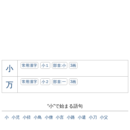
常用漢字
小１
部首:⼩
3画
小
常用漢字
小２
部首:⼀
3画
万
“小”で始まる語句
小
小児
小径
小鳥
小僧
小言
小路
小遣
小刀
小父