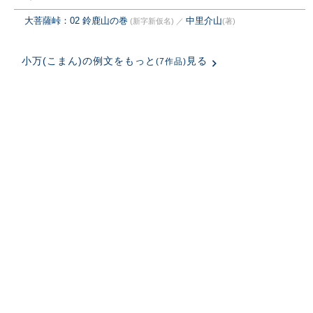
大菩薩峠：02 鈴鹿山の巻
中里介山
(新字新仮名)
／
(著)
小万(こまん)の例文をもっと
見る
(7作品)