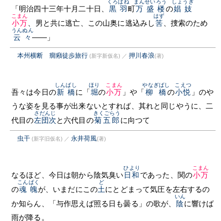
くろばね
まんせいろう
しょうぎ
「明治四十三年十月二十日、
黒羽
町
万盛楼
の
娼妓
こまん
はず
小万
、男と共に逃亡、この山奥に逃込みし
筈
、捜索のため
うんぬん
云々
——」
本州横断 癇癪徒歩旅行
押川春浪
(新字新仮名)
／
(著)
しんばし
ほり
こまん
やなぎばし
こえつ
吾々は今日の
新橋
に「
堀
の
小万
」や「
柳橋
の
小悦
」のや
うな姿を見る事が出来ないとすれば、其れと同じやうに、二
さだんじ
きくごらう
代目の
左団次
と六代目の
菊五郎
に向つて
虫干
永井荷風
(新字旧仮名)
／
(著)
ひより
こまん
なるほど、今日は朝から陰気臭い
日和
であった、関の
小万
こんぱく
ど
の
魂魄
が、いまだにこの
土
にとどまって気圧を左右するの
いん
か知らん、「与作思えば照る日も曇る」の歌が、
陰
に響けば
雨が降る。