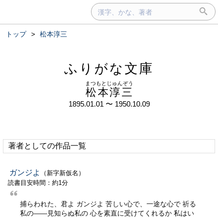
トップ
>
松本淳三
ふりがな文庫
まつもとじゅんぞう
松本淳三
1895.01.01 〜 1950.10.09
著者としての作品一覧
ガンジよ
（新字新仮名）
読書目安時間：約1分
捕らわれた、君よ ガンジよ 苦しい心で、一途な心で 祈る
私の——見知らぬ私の 心を素直に受けてくれるか 私はい