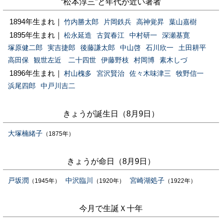
“松本淳三”と年代が近い著者
1894年生まれ｜
竹内勝太郎
片岡鉄兵
高神覚昇
葉山嘉樹
1895年生まれ｜
松永延造
古賀春江
中村研一
深瀬基寛
塚原健二郎
実吉捷郎
後藤謙太郎
中山啓
石川欣一
土田耕平
高田保
観世左近 二十四世
伊藤野枝
村岡博
素木しづ
1896年生まれ｜
村山槐多
宮沢賢治
佐々木味津三
牧野信一
浜尾四郎
中戸川吉二
きょうが誕生日（8月9日）
大塚楠緒子
（1875年）
きょうが命日（8月9日）
戸坂潤
中沢臨川
宮崎湖処子
（1945年）
（1920年）
（1922年）
今月で生誕Ｘ十年