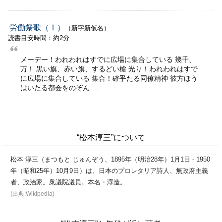
労働祭歌（Ⅰ）
（新字新仮名）
読書目安時間：約2分
メーデー！われわれはすでに広場に集合している 幾千、
万！ 黒い旗、赤い旗、するどい槍 光り！われわれはすで
に広場に集合している 集合！確乎たる同僚精神 彼方ほう
はいたる都会をのぞん …
“松本淳三”について
松本 淳三（まつもと じゅんぞう、1895年（明治28年）1月1日 - 1950
年（昭和25年）10月9日）は、日本のプロレタリア詩人、無政府主義
者、政治家。衆議院議員。本名・淳造。
(出典:Wikipedia)