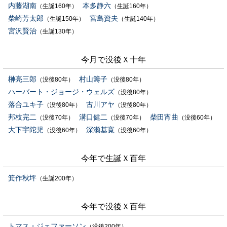
内藤湖南
本多静六
（生誕160年）
（生誕160年）
柴崎芳太郎
宮島資夫
（生誕150年）
（生誕140年）
宮沢賢治
（生誕130年）
今月で没後Ｘ十年
榊亮三郎
村山籌子
（没後80年）
（没後80年）
ハーバート・ジョージ・ウェルズ
（没後80年）
落合ユキ子
古川アヤ
（没後80年）
（没後80年）
邦枝完二
溝口健二
柴田宵曲
（没後70年）
（没後70年）
（没後60年）
大下宇陀児
深瀬基寛
（没後60年）
（没後60年）
今年で生誕Ｘ百年
箕作秋坪
（生誕200年）
今年で没後Ｘ百年
トマス・ジェファーソン
（没後200年）