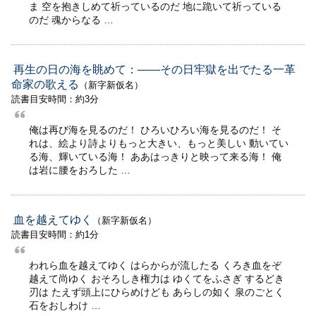
ま 空を抱きしめて祈っているのだ 地に跪いて祈っている
のだ 魂からなる …
再生の日の海を眺めて：――その日牢獄を出でたる一革
命家の歌える
（新字新仮名）
読書目安時間：約3分
俺は再び海を見るのだ！ ひろいひろい海を見るのだ！ そ
れは、絵より詩よりもっと大きい、もっと美しい 動いてい
る海、輝いている海！ ああはっきりと映って来る海！ 俺
は岩に腰をおろした …
血を越えてゆく
（新字新仮名）
読書目安時間：約1分
われら血を越えてゆく はらからが流したる くろき血をぞ
越えて尚ゆく おそろしき権力は ゆくてをふさぎ するどき
刃は たえず頭上にひらめけども あらしの如く 泉のごとく
石をおしわけ …