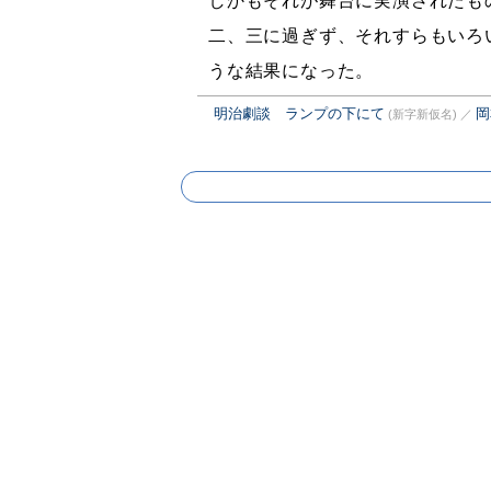
しかもそれが舞台に実演されたも
二、三に過ぎず、それすらもいろ
うな結果になった。
明治劇談 ランプの下にて
岡
(新字新仮名)
／