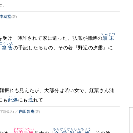
た。
本綺堂
(著)
てんまつ
を受け一時許されて家に還った。弘庵が捕縛の
顛末
こういん
田篁蔭
の手記したるもの、その著『野辺の夕露』に
顔振れも見えたが、大部分は若い女で、紅葉さん漣
ここ
も
にも
此処
にも
洩
れて
内田魯庵
字新仮名)
／
(著)
よだがっかい
もんがくかんじんちょう