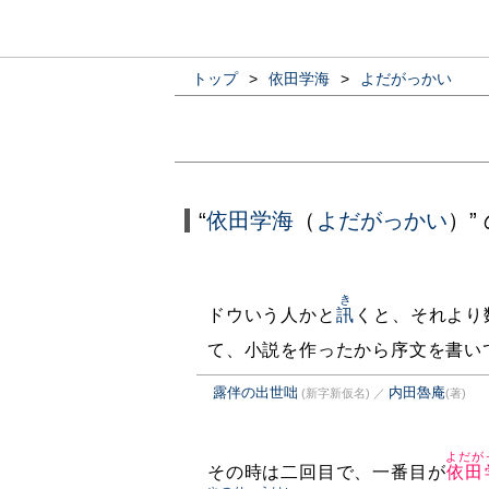
トップ
>
依田学海
>
よだがっかい
“
依田学海
（
よだがっかい
）”
き
ドウいう人かと
訊
くと、それより
て、小説を作ったから序文を書い
露伴の出世咄
内田魯庵
(新字新仮名)
／
(著)
よだが
その時は二回目で、一番目が
依田