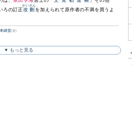
のは、
依田学海
居士の「
文覚勧進帳
」その他
かいさん
いろの訂正
改刪
を加えられて原作者の不満を買うよ
本綺堂
(著)
▼ もっと見る