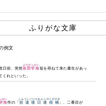
ふりがな文庫
 の例文
よだがっかい
数日前、突然
依田学海
翁を尋ねて来た書生があっ
てくれといった。
っかい
しゅういごにちれんしのくすのき
学海
作の「
拾遺後日連枝楠
」、二番目が