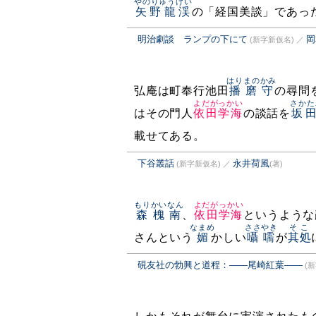
やのりゅうけい
矢野龍渓
の「経国美談」であっ
明治劇談 ランプの下にて
岡
(新字新仮名)
／
はりまのかみ
弘庵は町奉行池田
播磨守
の尋問
よだがっかい
さかた
はその門人
依田学海
の談話を
坂
載せてある。
下谷叢話
永井荷風
(新字新仮名)
／
(著)
もりかいなん
よだがっかい
森槐南
、
依田学海
というような
なまめ
ささやき
そこ
さんという
媚
かしい
囁嚅
が
其処
硯友社の勃興と道程：――尾崎紅葉――
(新