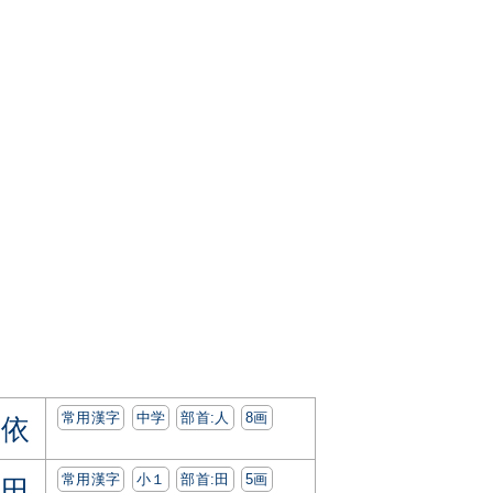
常用漢字
中学
部首:⼈
8画
依
常用漢字
小１
部首:⽥
5画
田