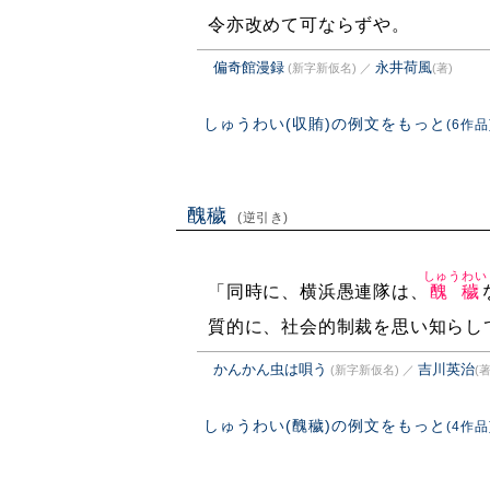
令亦改めて可ならずや。
偏奇館漫録
永井荷風
(新字新仮名)
／
(著)
しゅうわい(収賄)の例文をもっと
(6作品
醜穢
(逆引き)
しゅうわい
「同時に、横浜愚連隊は、
醜穢
質的に、社会的制裁を思い知らし
かんかん虫は唄う
吉川英治
(新字新仮名)
／
(著
しゅうわい(醜穢)の例文をもっと
(4作品