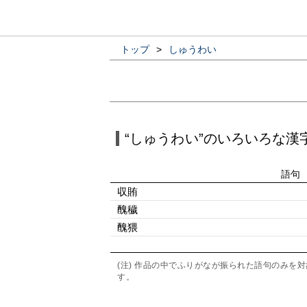
トップ
>
しゅうわい
“しゅうわい”のいろいろな漢
語句
収賄
醜穢
醜猥
(注) 作品の中でふりがなが振られた語句のみ
す。