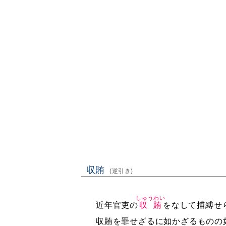
収賄
(逆引き)
しゅうわい
近年官吏の
収賄
をなして捕縛せ
収賄を罪せざるに如かざるものの