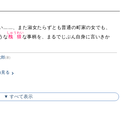
い……、また淑女たらずとも普通の町家の女でも、
しゅうわい
うな
醜猥
な事柄を、まるでじぶん自身に言いきか
太郎
(著)
見る
)
▼ すべて表示