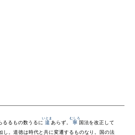
いとま
むしろ
らるるもの数うるに
遑
あらず。
寧
国法を改正して
如し。道徳は時代と共に変遷するものなり。国の法