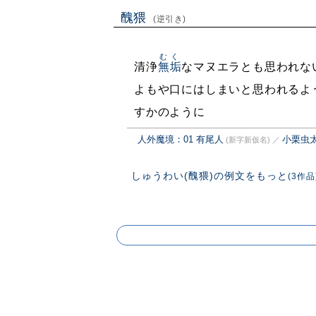
醜猥
(逆引き)
むく
清浄
無垢
なマヌエラとも思われな
よもや口にはしまいと思われるよ
すかのように
人外魔境：01 有尾人
小栗虫
(新字新仮名)
／
しゅうわい(醜猥)の例文をもっと
(3作品