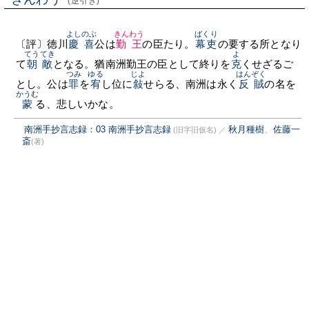
(逆引き)
よしのぶ
きんわう
ばくり
〔評〕徳川
慶喜
公は
勤王
の臣たり。
幕吏
の要する所となり
てうてき
よ
て
朝敵
となる。猶南洲勤王の臣として終りを
克
くせざるご
つみ
ゆる
じよ
はんぞく
とし。公は
罪
を
宥
し位に
敍
せらる、南洲は永く
反賊
の名を
かうむ
蒙
る、悲しいかな。
南洲手抄言志録：03 南洲手抄言志録
秋月種樹
、
佐藤一
(旧字旧仮名)
／
斎
(著)