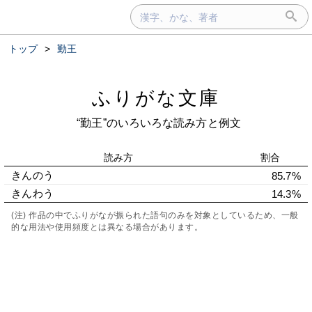
トップ
>
勤王
ふりがな文庫
“勤王”のいろいろな読み方と例文
読み方
割合
きんのう
85.7%
きんわう
14.3%
(注) 作品の中でふりがなが振られた語句のみを対象としているため、一般
的な用法や使用頻度とは異なる場合があります。