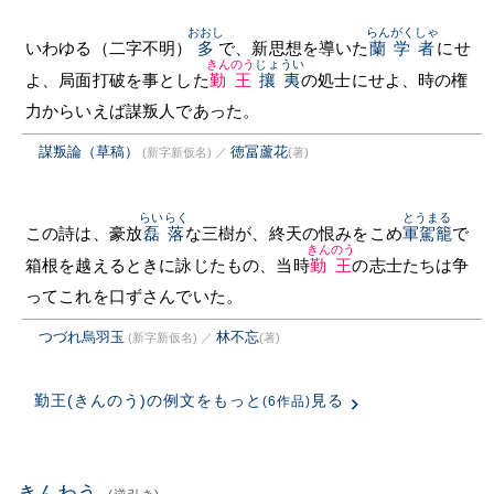
おおし
らんがくしゃ
いわゆる（二字不明）
多
で、新思想を導いた
蘭学者
にせ
きんのう
じょうい
よ、局面打破を事とした
勤王
攘夷
の処士にせよ、時の権
力からいえば謀叛人であった。
謀叛論（草稿）
徳冨蘆花
(新字新仮名)
／
(著)
らいらく
とうまる
この詩は、豪放
磊落
な三樹が、終天の恨みをこめ
軍駕籠
で
きんのう
箱根を越えるときに詠じたもの、当時
勤王
の志士たちは争
ってこれを口ずさんでいた。
つづれ烏羽玉
林不忘
(新字新仮名)
／
(著)
勤王(きんのう)の例文をもっと
見る
(6作品)
きんわう