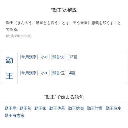
“勤王”の解説
勤王（きんのう、勤皇とも言う）とは、王や天皇に忠義を尽くすこと
である。
(出典:Wikipedia)
常用漢字
小６
部首:⼒
12画
勤
常用漢字
小１
部首:⽟
4画
王
“勤王”で始まる語句
勤王党
勤王勢
勤王家
勤王佐幕
勤王攘夷
勤王討曹
勤王詠史
勤王有志家