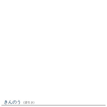
きんのう
(逆引き)