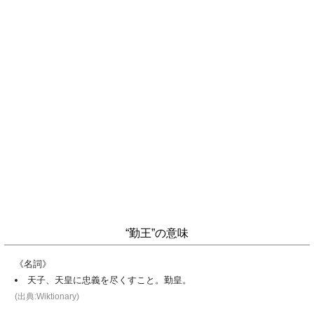
“勤王”の意味
《名詞》
天子、天皇に忠義を尽くすこと。勤皇。
(出典:Wiktionary)