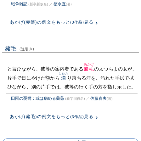
戦争雑記
徳永直
(新字新仮名)
／
(著)
あかげ(赤髪)の例文をもっと
見る
(3作品)
赭毛
(逆引き)
あかげ
と言ひながら、彼等の案内者である
赭毛
の太つちよの女が、
したた
片手で日にやけた額から
滴
り落ちる汗を、汚れた手拭で拭
ひながら、別の片手では、彼等の行く手の方を指し示した。
田園の憂欝：或は病める薔薇
佐藤春夫
(新字旧仮名)
／
(著)
あかげ(赭毛)の例文をもっと
見る
(3作品)