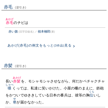
赤毛
(逆引き)
あかげ
赤毛
のチビは
赤い旗
槙本楠郎
(旧字旧仮名)
／
(著)
あかげ(赤毛)の例文をもっと
見る
(3作品)
赤髪
(逆引き)
あかげ
長い
赤髪
を、モシャモシャさせながら、何だかペチャクチャ
しゃべ
喋
くっては、私達に笑いかけた。小屋の柵のまえに、鉄砲
くら
をかついでゆききしている日本の番兵は、彼等の胸
位
いし
せ
か、
脊
が届かなかった。