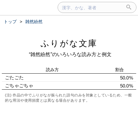
トップ
>
雑然紛然
ふりがな文庫
“雑然紛然”のいろいろな読み方と例文
読み方
割合
ごたごた
50.0%
ごちゃごちゃ
50.0%
(注) 作品の中でふりがなが振られた語句のみを対象としているため、一般
的な用法や使用頻度とは異なる場合があります。