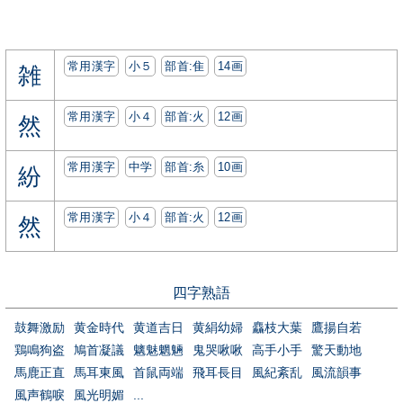
常用漢字
小５
部首:⾫
14画
雑
常用漢字
小４
部首:⽕
12画
然
常用漢字
中学
部首:⽷
10画
紛
常用漢字
小４
部首:⽕
12画
然
四字熟語
鼓舞激励
黄金時代
黄道吉日
黄絹幼婦
麤枝大葉
鷹揚自若
鶏鳴狗盗
鳩首凝議
魑魅魍魎
鬼哭啾啾
高手小手
驚天動地
馬鹿正直
馬耳東風
首鼠両端
飛耳長目
風紀紊乱
風流韻事
風声鶴唳
風光明媚
...