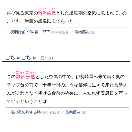
ごたごた
再び見る東京の
雑然紛然
とした過渡期の空気に包まれていた
ことも、半蔵の想像以上であった。
夜明け前：04 第二部下
島崎藤村
(新字新仮名)
／
(著)
ごちゃごちゃ
(逆引き)
ごちゃごちゃ
この
雑然紛然
とした空気の中で、伊勢崎屋へ来て就く奥の
チャブ台の前で、十年一日のような信仰に生きて来た真勢さ
んがそれとなく捧げる食前の祈祷に、人知れず安息日を守っ
ているということは
桜の実の熟する時
島崎藤村
(新字新仮名)
／
(著)