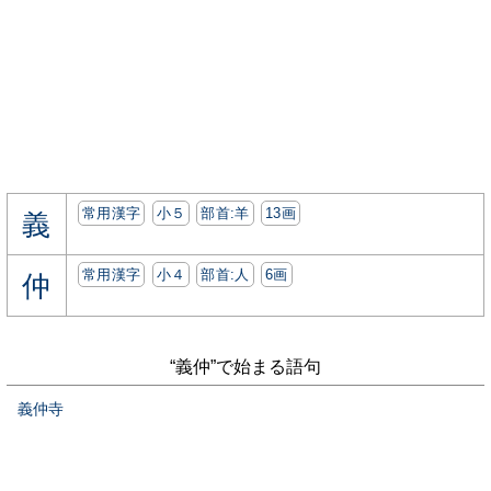
常用漢字
小５
部首:⽺
13画
義
常用漢字
小４
部首:⼈
6画
仲
“義仲”で始まる語句
義仲寺