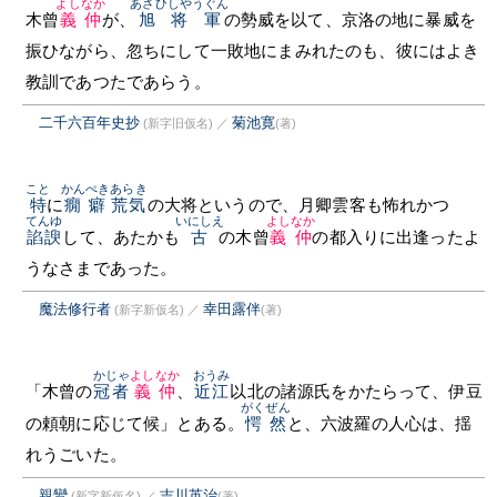
よしなか
あさひしやうぐん
木曾
義仲
が、
旭将軍
の勢威を以て、京洛の地に暴威を
振ひながら、忽ちにして一敗地にまみれたのも、彼にはよき
教訓であつたであらう。
二千六百年史抄
菊池寛
(新字旧仮名)
／
(著)
こと
かんぺき
あらき
特
に
癇癖
荒気
の大将というので、月卿雲客も怖れかつ
てんゆ
いにしえ
よしなか
諂諛
して、あたかも
古
の木曾
義仲
の都入りに出逢ったよ
うなさまであった。
魔法修行者
幸田露伴
(新字新仮名)
／
(著)
かじゃ
よしなか
おうみ
「木曾の
冠者
義仲
、
近江
以北の諸源氏をかたらって、伊豆
がくぜん
の頼朝に応じて候」とある。
愕然
と、六波羅の人心は、揺
れうごいた。
親鸞
吉川英治
(新字新仮名)
／
(著)