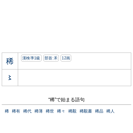
漢検準1級
部首:⽲
12画
稀
〻
“稀”で始まる語句
稀
稀有
稀代
稀薄
稀世
稀々
稀覯
稀覯書
稀品
稀人