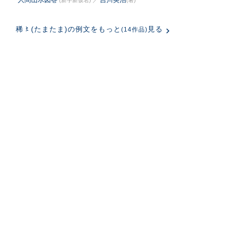
(新字新仮名)
／
(著)
稀〻(たまたま)の例文をもっと
見る
(14作品)