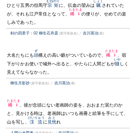
むねのり
しょく
ひとり五男の但馬守
宗矩
に、伝血の望みは
嘱
されていた
たまたま
が、それも江戸常住となって、
稀〻
の便りが、せめての楽
しみであった。
剣の四君子：02 柳生石舟斎
吉川英治
(新字新仮名)
／
(著)
ず
たまたま
大名たちにも
頭
構えの高い癖がついているので、
稀〻
、宿
いや
下がりかお使いで城外へ出ると、やたらに人間どもが
賤
しく
見えてならなかった。
柳生月影抄
吉川英治
(新字新仮名)
／
(著)
たまたま
稀〻
、彼が念頭にない老画師の姿を、おおまだ居たのか
と、見かける時は、老画師はいつも画冊と絵筆を手にして、
けいりゅう
みと
山を写し、
渓流
に
見恍
れ
人間山水図巻
吉川英治