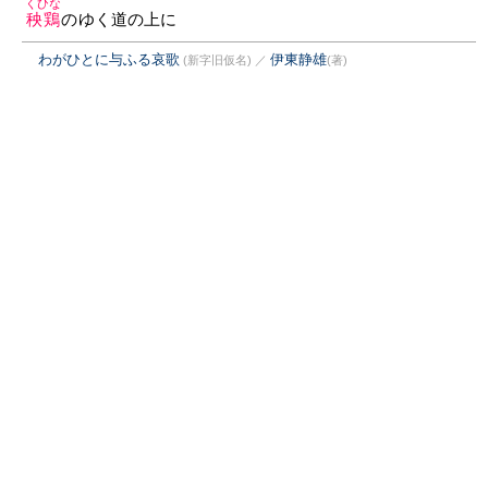
くひな
秧鶏
のゆく道の上に
わがひとに与ふる哀歌
伊東静雄
(新字旧仮名)
／
(著)