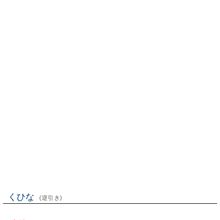
くひな
(逆引き)