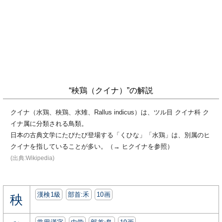
“秧鶏（クイナ）”の解説
クイナ（水鶏、秧鶏、水雉、Rallus indicus）は、ツル目 クイナ科 ク
イナ属に分類される鳥類。
日本の古典文学にたびたび登場する「くひな」「水鶏」は、別属のヒ
クイナを指していることが多い。（→ ヒクイナを参照）
(出典:Wikipedia)
漢検1級
部首:⽲
10画
秧