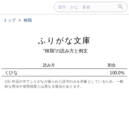
トップ
>
秧鶏
ふりがな文庫
“秧鶏”の読み方と例文
読み方
割合
くひな
100.0%
(注) 作品の中でふりがなが振られた語句のみを対象としているため、一般
的な用法や使用頻度とは異なる場合があります。