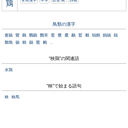
常用漢字
中学
部首:⿃
19画
鶏
鳥類の漢字
黄鶲
鸞
鸛
鸚鵡
鸚哥
鷽
鷺
鷹
鷸
鷲
鷭
鷦鷯
鷓鴣
鷂
鶺鴒
鶸
鶴
鶲
鶯
鶫
...
“秧鶏”の関連語
水鶏
“秧”で始まる語句
秧
秧馬