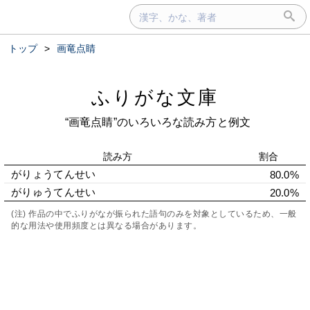
トップ
>
画竜点睛
ふりがな文庫
“画竜点睛”のいろいろな読み方と例文
読み方
割合
がりょうてんせい
80.0%
がりゅうてんせい
20.0%
(注) 作品の中でふりがなが振られた語句のみを対象としているため、一般
的な用法や使用頻度とは異なる場合があります。