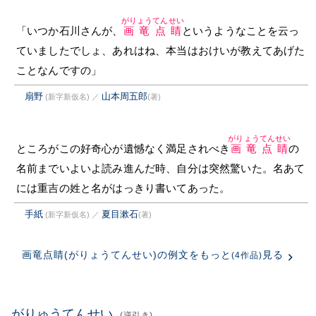
がりょうてんせい
「いつか石川さんが、
画竜点睛
というようなことを云っ
ていましたでしょ、あれはね、本当はおけいが教えてあげた
ことなんですの」
扇野
山本周五郎
(新字新仮名)
／
(著)
がりょうてんせい
ところがこの好奇心が遺憾なく満足されべき
画竜点睛
の
名前までいよいよ読み進んだ時、自分は突然驚いた。名あて
には重吉の姓と名がはっきり書いてあった。
手紙
夏目漱石
(新字新仮名)
／
(著)
画竜点睛(がりょうてんせい)の例文をもっと
見る
(4作品)
がりゅうてんせい
(逆引き)