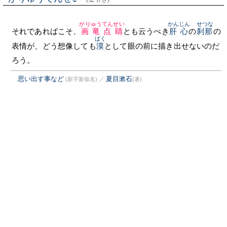
がりゅうてんせい
かんじん
せつな
それであればこそ、
画竜点睛
とも云うべき
肝心
の
刹那
の
ばく
表情が、どう想像しても
漠
として眼の前に描き出せないのだ
ろう。
思い出す事など
夏目漱石
(新字新仮名)
／
(著)