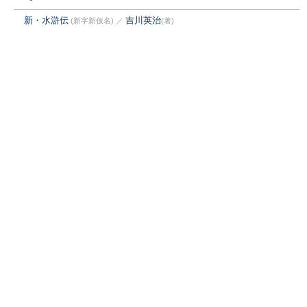
新・水滸伝
吉川英治
(新字新仮名)
／
(著)