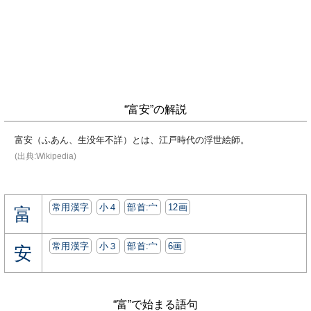
“富安”の解説
富安（ふあん、生没年不詳）とは、江戸時代の浮世絵師。
(出典:Wikipedia)
常用漢字
小４
部首:⼧
12画
富
常用漢字
小３
部首:⼧
6画
安
“富”で始まる語句