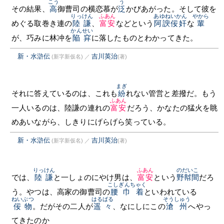
こう
う
その結果、
高
御曹司の横恋慕が
泛
かびあがった。そして彼を
りっけん
ふあん
あゆねいかん
やから
めぐる取巻き連の
陸謙
、
富安
などという
阿諛佞奸
な
輩
かんせい
が、巧みに林冲を
陥穽
に落したものとわかってきた。
新・水滸伝
吉川英治
(新字新仮名)
／
(著)
まぎ
それに答えているのは、これも
紛
れない管営と差撥だ。もう
ふあん
一人いるのは、陸謙の連れの
富安
だろう、かなたの猛火を眺
めあいながら、しきりにげらげら笑っている。
新・水滸伝
吉川英治
(新字新仮名)
／
(著)
りっけん
ふあん
のだいこ
では、
陸謙
と一しょのにやけ男は、
富安
という
野幇間
だろ
こしぎんちゃく
う。やつは、高家の御曹司の
腰巾着
といわれている
ねいぶつ
はるばる
そうしゅう
佞物
。だがその二人が
遥々
、なにしにこの
滄州
へやっ
てきたのか